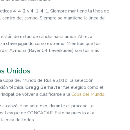
ácticos
4-4-2
y
4-1-4-1
. Siempre mantiene la línea de
el centro del campo. Siempre se mantiene la línea de
 están de mitad de cancha hacia arriba. Alireza
eza clave jugando como extremo. Mientras que los
ardar Azmoun (Bayer 04 Leverkusen) son los más
os Unidos
la Copa del Mundo de Rusia 2018, la selección
ción técnica.
Gregg Berhalter
fue elegido como el
incipal de volver a clasificarse a la
Copa del Mundo
.
 alcanzó. Y no solo eso, durante el proceso, la
ions League de CONCACAF. Esto ha puesto a la
la mira de todos.