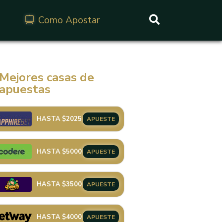
Como Apostar
Buscar
Mejores casas de
apuestas
HASTA $2025
APUESTE
HASTA $5000
APUESTE
HASTA $3500
APUESTE
HASTA $4000
APUESTE