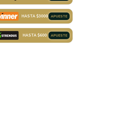
HASTA $3000
APUESTE
HASTA $600
APUESTE