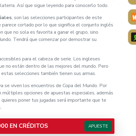
glaterra. Así que sigue leyendo para conocerlo todo.
 Gales
, son las selecciones participantes de este
parece cortado por lo que significa el conjunto inglés
n que no sola es favorita a ganar el grupo, sino
Mundo. Tendrá que comenzar por demostrar su
ccesibles para el cabeza de serie. Los ingleses
que no están dentro de las mejores del mundo. Pero
y estas selecciones también tienen sus armas.
 ya se viven los encuentros de Copa del Mundo. Por
n múltiples opciones de apuestas especiales, además
si quieres poner tus jugadas será importante que te
.
000 EN CRÉDITOS
APUESTE