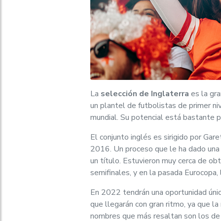
La
selección de Inglaterra
es la gra
un plantel de futbolistas de primer ni
mundial. Su potencial está bastante p
El conjunto inglés es sirigido por G
2016. Un proceso que le ha dado una 
un título. Estuvieron muy cerca de ob
semifinales, y en la pasada Eurocopa, l
En 2022 tendrán una oportunidad única
que llegarán con gran ritmo, ya que l
nombres que más resaltan son los d