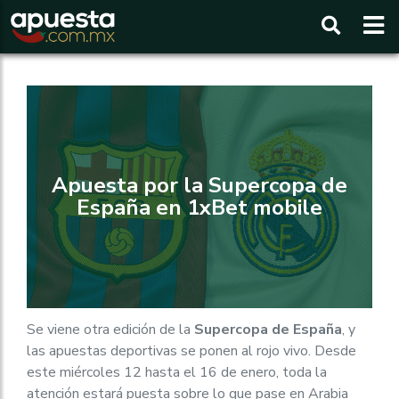
Buscar
Apuesta por la Supercopa de
España en 1xBet mobile
Se viene otra edición de la
Supercopa de España
, y
las apuestas deportivas se ponen al rojo vivo. Desde
este miércoles 12 hasta el 16 de enero, toda la
atención estará puesta sobre lo que pase en Arabia