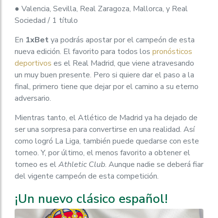
● Valencia, Sevilla, Real Zaragoza, Mallorca, y Real
Sociedad / 1 título
En
1xBet
ya podrás apostar por el campeón de esta
nueva edición. El favorito para todos los
pronósticos
deportivos
es el Real Madrid, que viene atravesando
un muy buen presente. Pero si quiere dar el paso a la
final, primero tiene que dejar por el camino a su eterno
adversario.
Mientras tanto, el Atlético de Madrid ya ha dejado de
ser una sorpresa para convertirse en una realidad. Así
como logró La Liga, también puede quedarse con este
torneo. Y, por último, el menos favorito a obtener el
torneo es el
Athletic Club
. Aunque nadie se deberá fiar
del vigente campeón de esta competición.
¡Un nuevo clásico español!