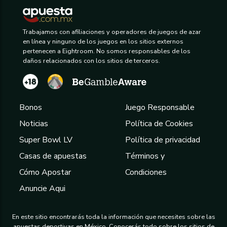
Trabajamos con afiliaciones y operadores de juegos de azar
en línea y ninguno de los juegos en los sitios externos
pertenecen a Eightroom. No somos responsables de los
daños relacionados con los sitios de terceros.
Bonos
Juego Responsable
Noticias
Política de Cookies
Super Bowl LV
Política de privacidad
Casas de apuestas
Términos y
Cómo Apostar
Condiciones
Anuncie Aqui
En este sitio encontrarás toda la información que necesites sobre las
apuestas deportivas en México. Conocerás todo sobre los sitios de