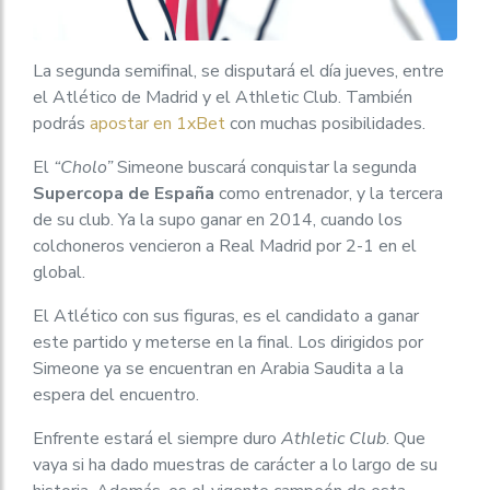
La segunda semifinal, se disputará el día jueves, entre
el Atlético de Madrid y el Athletic Club. También
podrás
apostar en 1xBet
con muchas posibilidades.
El
“Cholo”
Simeone buscará conquistar la segunda
Supercopa de España
como entrenador, y la tercera
de su club. Ya la supo ganar en 2014, cuando los
colchoneros vencieron a Real Madrid por 2-1 en el
global.
El Atlético con sus figuras, es el candidato a ganar
este partido y meterse en la final. Los dirigidos por
Simeone ya se encuentran en Arabia Saudita a la
espera del encuentro.
Enfrente estará el siempre duro
Athletic Club
. Que
vaya si ha dado muestras de carácter a lo largo de su