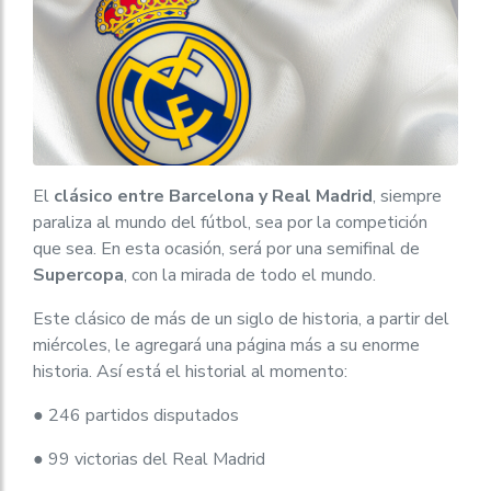
El
clásico entre Barcelona y Real Madrid
, siempre
paraliza al mundo del fútbol, sea por la competición
que sea. En esta ocasión, será por una semifinal de
Supercopa
, con la mirada de todo el mundo.
Este clásico de más de un siglo de historia, a partir del
miércoles, le agregará una página más a su enorme
historia. Así está el historial al momento:
● 246 partidos disputados
● 99 victorias del Real Madrid