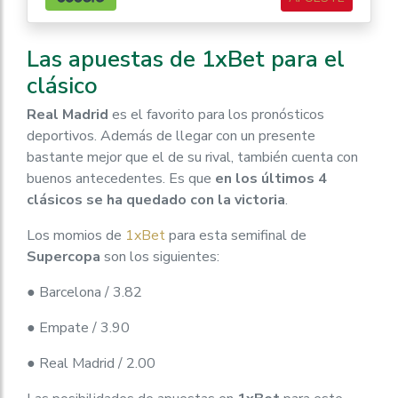
Las apuestas de 1xBet para el
clásico
Real Madrid
es el favorito para los pronósticos
deportivos. Además de llegar con un presente
bastante mejor que el de su rival, también cuenta con
buenos antecedentes. Es que
en los últimos 4
clásicos se ha quedado con la victoria
.
Los momios de
1xBet
para esta semifinal de
Supercopa
son los siguientes:
● Barcelona / 3.82
● Empate / 3.90
● Real Madrid / 2.00