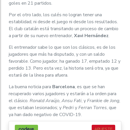
goles en 21 partidos.
Por el otro lado, los culés no logran tener una
estabilidad, ni desde el juego ni desde los resultados.
El club catalán está transitando un proceso de cambio
a partir de su nuevo entrenador,
Xavi Hernández
.
El entrenador sabe lo que son los clásicos, es de los
jugadores que más ha disputado, y con un saldo
favorable. Como jugador, ha ganado 17, empatado 12 y
perdido 13. Pero esta vez, la historia será otra, ya que
estará de la línea para afuera.
La buena noticia para
Barcelona
, es que se han
recuperado varios jugadores y estarán a la orden para
el clásico.
Ronald Araújo
,
Ansu Fati
, y
Frankie de Jong
,
que estaban lesionados; y
Pedri
y
Ferran Torres
, que
ya han dado negativo de COVID-19.
APUESTE