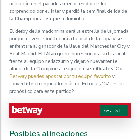
actuación en el partido anterior, en donde fue
sorprendido por el Inter y perdió la semifinal de ida de
la
Champions League
a domicilio.
El derby della madonnina será la estrella de la jornada
porque el vencedor llegará a la final de la copa y se
enfrentará al ganador de la llave del Manchester City y
Real Madrid. El Milan quiere hacer honor a su historial
frente al equipo neriazzurro y dejarlo nuevamente
afuera de la Champions League en
semifinales
. Con
Betway puedes apostar por tu equipo favorito
y
convertirte en un jugador más de Europa. ¿Cuál es tu
pronóstico para este partido?
APUESTE
Posibles alineaciones