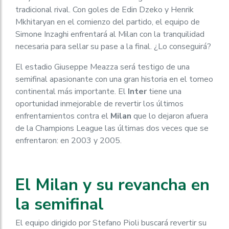
tradicional rival. Con goles de Edin Dzeko y Henrik
Mkhitaryan en el comienzo del partido, el equipo de
Simone Inzaghi enfrentará al Milan con la tranquilidad
necesaria para sellar su pase a la final. ¿Lo conseguirá?
El estadio Giuseppe Meazza será testigo de una
semifinal apasionante con una gran historia en el torneo
continental más importante. El
Inter
tiene una
oportunidad inmejorable de revertir los últimos
enfrentamientos contra el
Milan
que lo dejaron afuera
de la Champions League las últimas dos veces que se
enfrentaron: en 2003 y 2005.
El Milan y su revancha en
la semifinal
El equipo dirigido por Stefano Pioli buscará revertir su