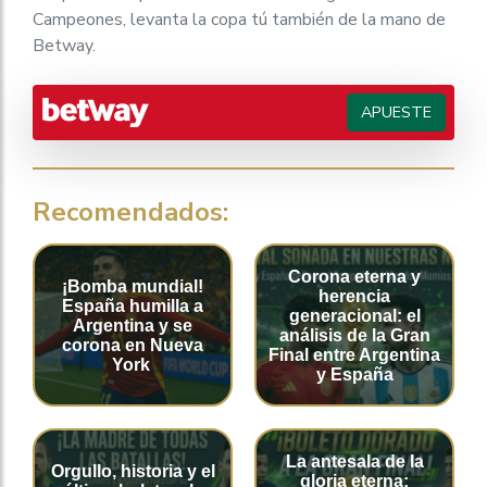
Campeones, levanta la copa tú también de la mano de
Betway.
APUESTE
Recomendados:
Corona eterna y
¡Bomba mundial!
herencia
España humilla a
generacional: el
Argentina y se
análisis de la Gran
corona en Nueva
Final entre Argentina
York
y España
La antesala de la
Orgullo, historia y el
gloria eterna: