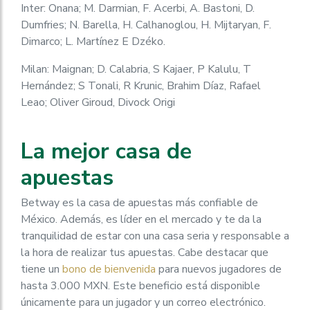
Inter:
Onana; M. Darmian, F. Acerbi, A. Bastoni, D.
Dumfries; N. Barella, H. Calhanoglou, H. Mijtaryan, F.
Dimarco; L. Martínez E Dzéko.
Milan: Maignan; D. Calabria, S Kajaer, P Kalulu, T
Hernández; S Tonali, R Krunic, Brahim Díaz, Rafael
Leao; Oliver Giroud, Divock Origi
La mejor casa de
apuestas
Betway es la casa de apuestas más confiable de
México. Además, es líder en el mercado y te da la
tranquilidad de estar con una casa seria y responsable a
la hora de realizar tus apuestas. Cabe destacar que
tiene un
bono de bienvenida
para nuevos jugadores de
hasta 3.000 MXN. Este beneficio está disponible
únicamente para un jugador y un correo electrónico.