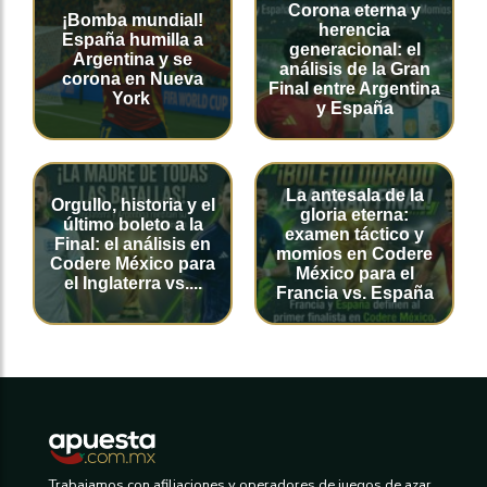
Corona eterna y
¡Bomba mundial!
herencia
España humilla a
generacional: el
Argentina y se
análisis de la Gran
corona en Nueva
Final entre Argentina
York
y España
La antesala de la
Orgullo, historia y el
gloria eterna:
último boleto a la
examen táctico y
Final: el análisis en
momios en Codere
Codere México para
México para el
el Inglaterra vs....
Francia vs. España
Trabajamos con afiliaciones y operadores de juegos de azar