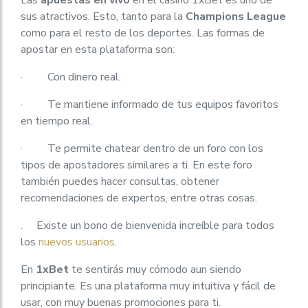
sus atractivos. Esto, tanto para la
Champions League
como para el resto de los deportes. Las formas de
apostar en esta plataforma son:
· Con dinero real.
· Te mantiene informado de tus equipos favoritos
en tiempo real.
· Te permite chatear dentro de un foro con los
tipos de apostadores similares a ti. En este foro
también puedes hacer consultas, obtener
recomendaciones de expertos, entre otras cosas.
. Existe un bono de bienvenida increíble para todos
los
nuevos usuarios
.
En
1xBet
te sentirás muy cómodo aun siendo
principiante. Es una plataforma muy intuitiva y fácil de
usar, con muy buenas promociones para ti.