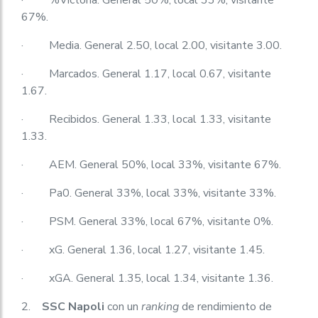
· %Victoria. General 50%, local 33%, visitante
67%.
· Media. General 2.50, local 2.00, visitante 3.00.
· Marcados. General 1.17, local 0.67, visitante
1.67.
· Recibidos. General 1.33, local 1.33, visitante
1.33.
· AEM. General 50%, local 33%, visitante 67%.
· Pa0. General 33%, local 33%, visitante 33%.
· PSM. General 33%, local 67%, visitante 0%.
· xG. General 1.36, local 1.27, visitante 1.45.
· xGA. General 1.35, local 1.34, visitante 1.36.
2.
SSC Napoli
con un
ranking
de rendimiento de