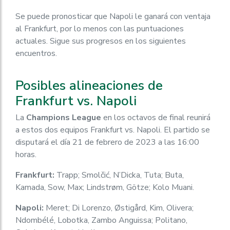
Se puede pronosticar que Napoli le ganará con ventaja
al Frankfurt, por lo menos con las puntuaciones
actuales. Sigue sus progresos en los siguientes
encuentros.
Posibles alineaciones de
Frankfurt vs. Napoli
La
Champions League
en los octavos de final reunirá
a estos dos equipos Frankfurt vs. Napoli. El partido se
disputará el día 21 de febrero de 2023 a las 16:00
horas.
Frankfurt:
Trapp; Smolčić, N’Dicka, Tuta; Buta,
Kamada, Sow, Max; Lindstrøm, Götze; Kolo Muani.
Napoli:
Meret; Di Lorenzo, Østigård, Kim, Olivera;
Ndombélé, Lobotka, Zambo Anguissa; Politano,