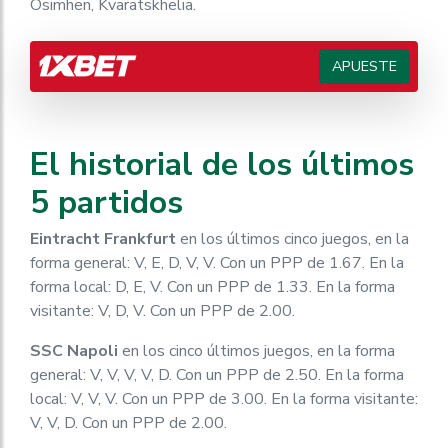
Osimhen, Kvaratskhelia.
APUESTE
El historial de los últimos
5 partidos
Eintracht Frankfurt
en los últimos cinco juegos, en la
forma general: V, E, D, V, V. Con un PPP de 1.67. En la
forma local: D, E, V. Con un PPP de 1.33. En la forma
visitante: V, D, V. Con un PPP de 2.00.
SSC Napoli
en los cinco últimos juegos, en la forma
general: V, V, V, V, D. Con un PPP de 2.50. En la forma
local: V, V, V. Con un PPP de 3.00. En la forma visitante:
V, V, D. Con un PPP de 2.00.