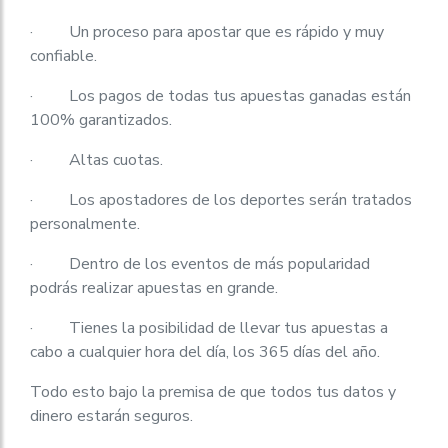
· Un proceso para apostar que es rápido y muy
confiable.
· Los pagos de todas tus apuestas ganadas están
100% garantizados.
· Altas cuotas.
· Los apostadores de los deportes serán tratados
personalmente.
· Dentro de los eventos de más popularidad
podrás realizar apuestas en grande.
· Tienes la posibilidad de llevar tus apuestas a
cabo a cualquier hora del día, los 365 días del año.
Todo esto bajo la premisa de que todos tus datos y
dinero estarán seguros.