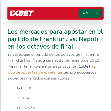
APUESTE
Los mercados para apostar en el
partido de Frankfurt vs. Napoli
en los octavos de final
Ya sabes que el partido de los octavos de final entre
Frankfurt vs. Napoli
será el 21 de febrero de 2023.
Para mantener contentos a sus usuarios,
1xBet
,
un
sitio de apuestas de excelencia
, les promociona los
siguientes mercados con sus cuotas:
·
G1
. 3.05.
·
X
. 3.74.
·
G2
. 2.378.