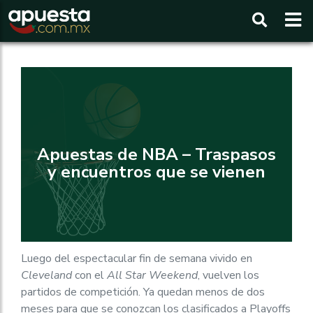
Buscar
Apuestas de NBA – Traspasos
y encuentros que se vienen
Luego del espectacular fin de semana vivido en
Cleveland
con el
All Star Weekend
, vuelven los
partidos de competición. Ya quedan menos de dos
meses para que se conozcan los clasificados a Playoffs