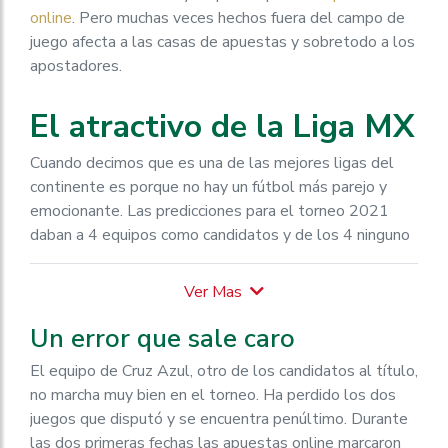
online
. Pero muchas veces hechos fuera del campo de
juego afecta a las casas de apuestas y sobretodo a los
apostadores.
El atractivo de la Liga MX
Cuando decimos que es una de las mejores ligas del
continente es porque no hay un fútbol más parejo y
emocionante. Las predicciones para el torneo 2021
daban a 4 equipos como candidatos y de los 4 ninguno
ha ganado los dos partidos.
Santos Laguna y Monterrey son los equipos que pican
en punta tras las dos primeras fechas con 2 triunfos.
Un error que sale caro
Mientras que León el actual campeón aún no ha ganado
y se encuentra decimoquinto con solo 1 punto.
El equipo de Cruz Azul, otro de los candidatos al título,
no marcha muy bien en el torneo. Ha perdido los dos
La derrota ante el actual campeón de la
juegos que disputó y se encuentra penúltimo. Durante
Concachampions y el empate con Pachuca lo colocan
las dos primeras fechas las apuestas online marcaron