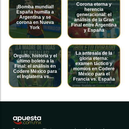
maneja Cruz Azul, pero de antemano se prevé la
Corona eterna y
¡Bomba mundial!
derrota de los cementeros.
herencia
España humilla a
generacional: el
Argentina y se
análisis de la Gran
corona en Nueva
Final entre Argentina
York
y España
La antesala de la
Orgullo, historia y el
gloria eterna:
último boleto a la
examen táctico y
Final: el análisis en
momios en Codere
Codere México para
México para el
el Inglaterra vs....
Francia vs. España