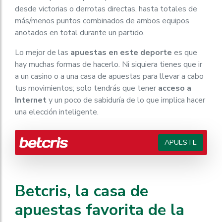
desde victorias o derrotas directas, hasta totales de
más/menos puntos combinados de ambos equipos
anotados en total durante un partido.
Lo mejor de las
apuestas en este deporte
es que
hay muchas formas de hacerlo. Ni siquiera tienes que ir
a un casino o a una casa de apuestas para llevar a cabo
tus movimientos; solo tendrás que tener
acceso a
Internet
y un poco de sabiduría de lo que implica hacer
una elección inteligente.
APUESTE
Betcris, la casa de
apuestas favorita de la