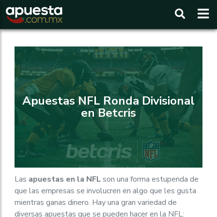
Buscar
Apuestas NFL Ronda Divisional
en Betcris
Las
apuestas en la NFL
son una forma estupenda de
que las empresas se involucren en algo que les gusta
mientras ganas dinero. Hay una gran variedad de
diversas apuestas que se pueden hacer en la NFL: