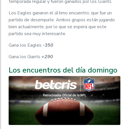
temporada regular y fueron ganados por los
Giants
.
Los Eagles ganaron el último encuentro, que fue un
partido de desempate. Ambos grupos están jugando
bien actualmente, por lo que se espera que este
partido sea muy interesante.
Gana los Eagles
-350
Gana los Giants
+290
Los encuentros del día domingo