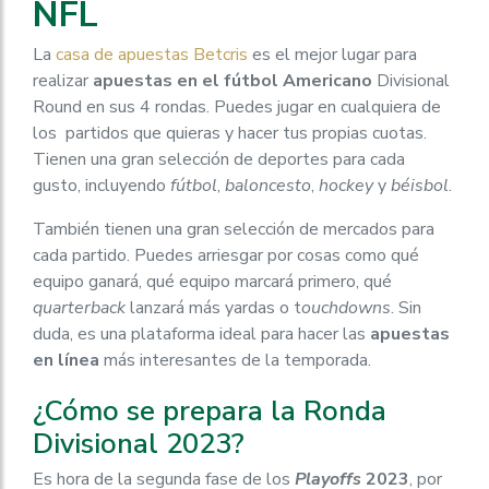
NFL
La
casa de apuestas Betcris
es el mejor lugar para
realizar
apuestas en el fútbol Americano
Divisional
Round en sus 4 rondas. Puedes jugar en cualquiera de
los partidos que quieras y hacer tus propias cuotas.
Tienen una gran selección de deportes para cada
gusto, incluyendo
fútbol
,
baloncesto
,
hockey
y
béisbol
.
También tienen una gran selección de mercados para
cada partido. Puedes arriesgar por cosas como qué
equipo ganará, qué equipo marcará primero, qué
quarterback
lanzará más yardas o t
ouchdowns
. Sin
duda, es una plataforma ideal para hacer las
apuestas
en línea
más interesantes de la temporada.
¿Cómo se prepara la Ronda
Divisional 2023?
Es hora de la segunda fase de los
Playoffs
2023
, por