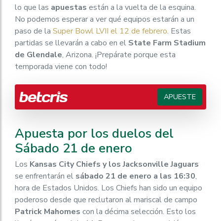
lo que las
apuestas
están a la vuelta de la esquina.
No podemos esperar a ver qué equipos estarán a un
paso de la
Super Bowl LVII el 12 de febrero
. Estas
partidas se llevarán a cabo en el
State Farm Stadium
de Glendale
, Arizona. ¡Prepárate porque esta
temporada viene con todo!
APUESTE
Apuesta por los duelos del
Sábado 21 de enero
Los
Kansas City Chiefs y los Jacksonville Jaguars
se enfrentarán el
sábado 21 de enero a las 16:30
,
hora de Estados Unidos. Los Chiefs han sido un equipo
poderoso desde que reclutaron al mariscal de campo
Patrick Mahomes
con la décima selección. Esto los