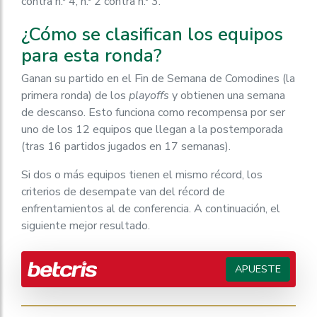
contra n.º 4, n.º 2 contra n.º 3.
¿Cómo se clasifican los equipos
para esta ronda?
Ganan su partido en el Fin de Semana de Comodines (la
primera ronda) de los
playoffs
y obtienen una semana
de descanso. Esto funciona como recompensa por ser
uno de los 12 equipos que llegan a la postemporada
(tras 16 partidos jugados en 17 semanas).
Si dos o más equipos tienen el mismo récord, los
criterios de desempate van del récord de
enfrentamientos al de conferencia. A continuación, el
siguiente mejor resultado.
APUESTE