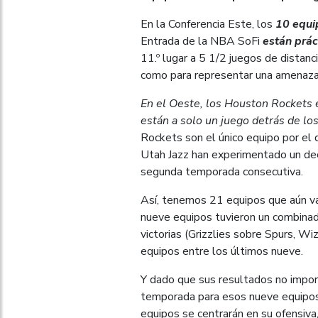
En la Conferencia Este, los
10 equip
Entrada de la NBA SoFi
están prác
11.º lugar a 5 1/2 juegos de distanci
como para representar una amenaza 
En el Oeste, los Houston Rockets e
están a solo un juego detrás de lo
Rockets son el único equipo por el 
Utah Jazz han experimentado un dec
segunda temporada consecutiva.
Así, tenemos 21 equipos que aún va
nueve equipos tuvieron un combina
victorias (Grizzlies sobre Spurs, W
equipos entre los últimos nueve.
Y dado que sus resultados no impor
temporada para esos nueve equipos
equipos se centrarán en su ofensiva