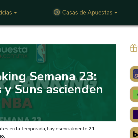
icias
Casas de Apuestas
king Semana 23:
 y Suns ascienden
ntes en la temporada, hay esencialmente
21
go
.