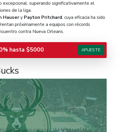
 excepcional, superando significativamente el
ones de la liga.
m Hauser
y
Payton Pritchard
, cuya eficacia ha sido
enfrentan próximamente a equipos con récords
encuentro contra Nueva Orleans.
0% hasta $5000
APUESTE
Bucks