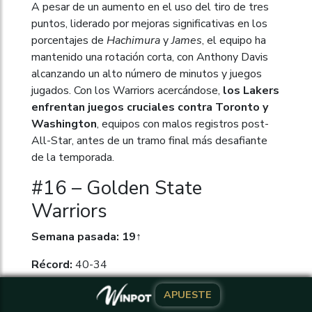
A pesar de un aumento en el uso del tiro de tres
puntos, liderado por mejoras significativas en los
porcentajes de
Hachimura
y
James
, el equipo ha
mantenido una rotación corta, con Anthony Davis
alcanzando un alto número de minutos y juegos
jugados. Con los Warriors acercándose,
los Lakers
enfrentan juegos cruciales contra Toronto y
Washington
, equipos con malos registros post-
All-Star, antes de un tramo final más desafiante
de la temporada.
#16 – Golden State
Warriors
Semana pasada: 19↑
Récord:
40-34
Los Warriors han intensificado su juego
APUESTE
APUESTE
recientemente, ganando cuatro partidos seguidos