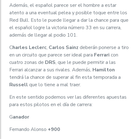
Además, el español parece ser el hombre a estar
atento a una eventual pelea y posible toque entre los
Red Bull. Esto le puede llegar a dar la chance para que
el español logre la victoria número 33 en su carrera,
además de llegar al podio 101.
C
harles Leclerc
,
Carlos Sainz
deberán ponerse a tiro
en un circuito que parece ser ideal para
Ferrari
con
cuatro zonas de
DRS
, que le puede permitir a las
Ferrari alcanzar a sus rivales. Además,
Hamilton
tendrá la chance de superar al fin esta temporada a
Russell
que lo tiene a mal traer.
En este sentido podemos ver las diferentes apuestas
para estos pilotos en el día de carrera:
G
anador
Fernando Alonso
+900