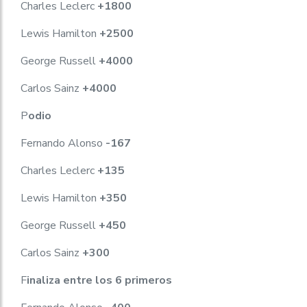
Charles Leclerc
+1800
Lewis Hamilton
+2500
George Russell
+4000
Carlos Sainz
+4000
P
odio
Fernando Alonso
-167
Charles Leclerc
+135
Lewis Hamilton
+350
George Russell
+450
Carlos Sainz
+300
F
inaliza entre los 6 primeros