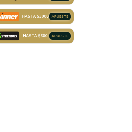
HASTA $3000
APUESTE
HASTA $600
APUESTE