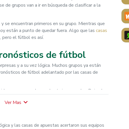
e de grupos van a ir en búsqueda de clasificar a la
 y se encuentran primeros en su grupo. Mientras que
hoy están a punto de quedar fuera. Algo que las
casas
, pero el fútbol es así.
ronósticos de fútbol
presas y a su vez lógica. Muchos grupos ya están
pronósticos de fútbol adelantado por las casas de
ido sorpresas y algunas hasta inesperadas. Dejando a
octavos de final y hasta fuera de la Europa League.
ógica y las casas de apuestas acertaron sus equipos