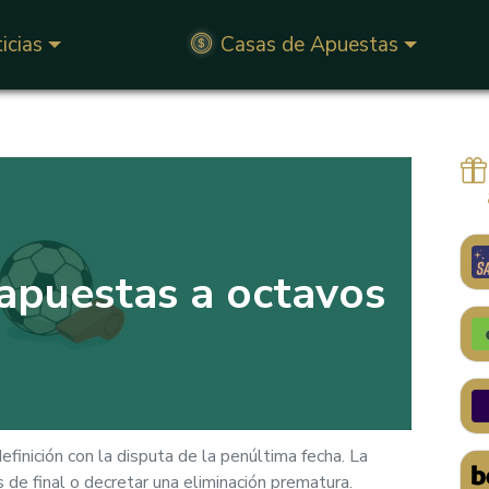
icias
Casas de Apuestas
 apuestas a octavos
finición con la disputa de la penúltima fecha. La
 de final o decretar una eliminación prematura.