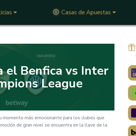
icias
Casas de Apuestas
el Benfica vs Inter
mpions League
su momento más emocionante para los clubes que
moción de gran nivel se encuentra en la llave de la