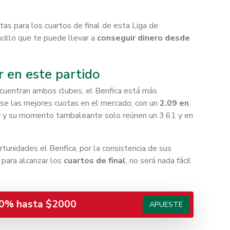
as para los cuartos de final de esta Liga de
cillo que te puede llevar a
conseguir dinero desde
 en este partido
encuentran ambos clubes, el Benfica está más
rse las mejores cuotas en el mercado, con un
2.09 en
ter y su momento tambaleante solo reúnen un 3.61 y en
tunidades el Benfica, por la consistencia de sus
ea para alcanzar los
cuartos de final
, no será nada fácil
0% hasta $2000
APUESTE