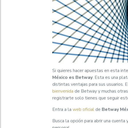
Si quieres hacer apuestas en esta int
México es Betway
. Esta es una pla
distintas ventajas para sus usuarios. E
bienvenida
de Betway y muchas otras s
registrarte solo tienes que seguir es
Entra a la
web oficial
de
Betway Méx
Busca la opción para abrir una cuenta 
personal.