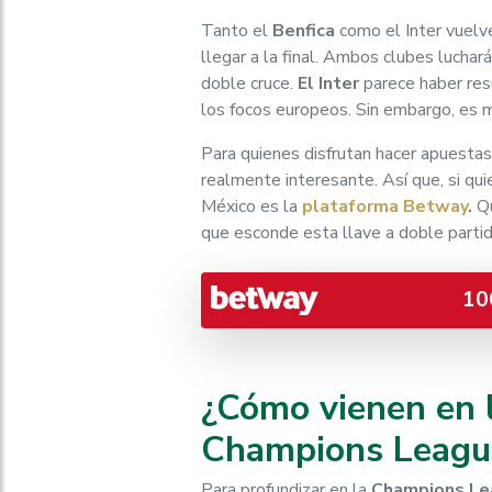
Tanto el
Benfica
como el Inter vuelve
llegar a la final. Ambos clubes luchar
doble cruce.
El Inter
parece haber res
los focos europeos. Sin embargo, es m
Para quienes disfrutan hacer apuestas
realmente interesante. Así que, si qu
México es la
plataforma Betway
.
Qu
que esconde esta llave a doble parti
10
¿Cómo vienen en 
Champions Leagu
Para profundizar en la
Champions Le