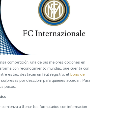
ensa competición, una de las mejores opciones en
taforma con reconocimiento mundial, que cuenta con
ntre estas, destacan un fácil registro, el
bono de
orpresas por descubrir para quienes accedan. Para
tos pasos:
ico
y comienza a llenar los formularios con información