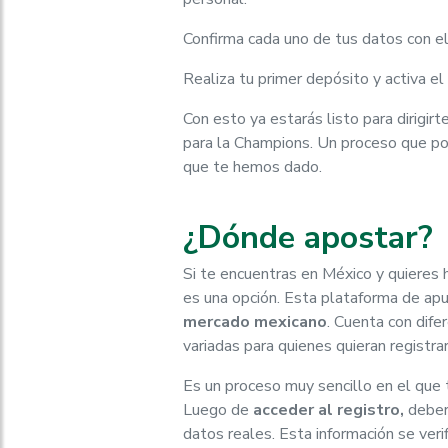
Confirma cada uno de tus datos con el 
Realiza tu primer depósito y activa el
Con esto ya estarás listo para dirigirt
para la Champions. Un proceso que po
que te hemos dado.
¿Dónde apostar?
Si te encuentras en México y quieres 
es una opción. Esta plataforma de ap
mercado mexicano
. Cuenta con dife
variadas para quienes quieran registra
Es un proceso muy sencillo en el que 
Luego de
acceder al registro,
deberá
datos reales. Esta información se verif