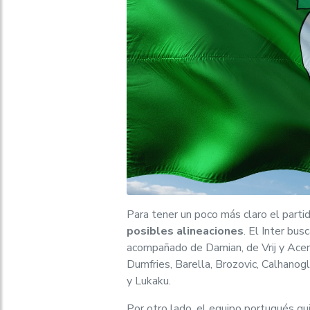
Para tener un poco más claro el parti
posibles alineaciones
. El Inter bus
acompañado de Damian, de Vrij y Ace
Dumfries, Barella, Brozovic, Calhanog
y Lukaku.
Por otro lado, el equipo portugués q