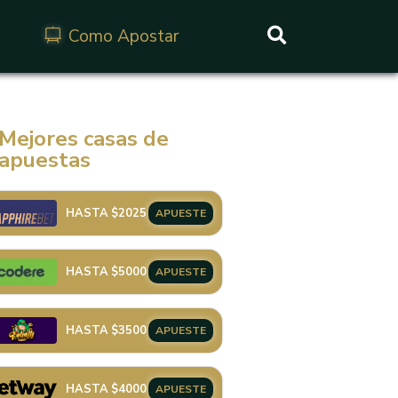
Como Apostar
Buscar
Mejores casas de
apuestas
HASTA $2025
APUESTE
HASTA $5000
APUESTE
HASTA $3500
APUESTE
HASTA $4000
APUESTE