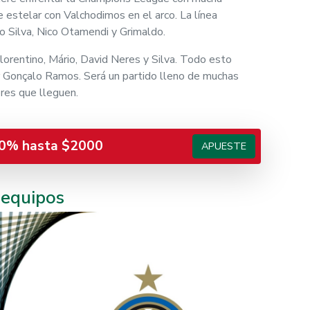
e estelar con Valchodimos en el arco. La línea
o Silva, Nico Otamendi y Grimaldo.
orentino, Mário, David Neres y Silva. Todo esto
 Gonçalo Ramos. Será un partido lleno de muchas
res que lleguen.
0% hasta $2000
APUESTE
 equipos