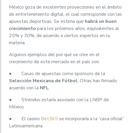
México goza de excelentes proyecciones en el ámbito
de entretenimiento digital, el cual corresponde con las
apuestas deportivas. Se estima que
habrá un buen
crecimiento
para los próximos años, equivalentes al
25% y 30%, de acuerdo a ciertos expertos en la
materia.
Algunos ejemplos del por qué se cree en el
crecimiento de este mercado en el país son:
● Casas de apuestas como sponsors de la
Selección Mexicana de Fútbol.
Otras han firmado
acuerdo con la
NFL
.
● Strendus estaría asociado con la LNBP de
México.
● El casino
Bet365
se incorporaría a la “casa oficial”
Latinoamericana.