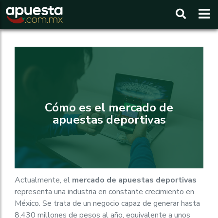
Buscar
Cómo es el mercado de
apuestas deportivas
Actualmente, el
mercado de apuestas deportivas
representa una industria en constante crecimiento en
México. Se trata de un negocio capaz de generar hasta
8,430 millones de pesos al año, equivalente a unos