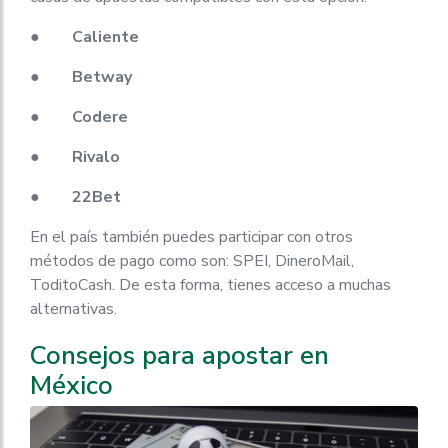
●
Caliente
●
Betway
●
Codere
●
Rivalo
●
22Bet
En el país también puedes participar con otros
métodos de pago como son: SPEI, DineroMail,
ToditoCash. De esta forma, tienes acceso a muchas
alternativas.
Consejos para apostar en
México