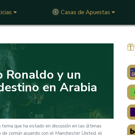
icias
Casas de Apuestas
o Ronaldo y un
destino en Arabia
 tema que ha estado en discusión en las últimas
to de común acuerdo con el Manchester United, el