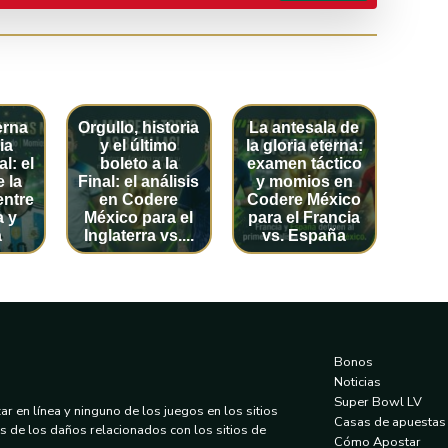
erna
Orgullo, historia
La antesala de
ia
y el último
la gloria eterna:
l: el
boleto a la
examen táctico
e la
Final: el análisis
y momios en
entre
en Codere
Codere México
a y
México para el
para el Francia
a
Inglaterra vs....
vs. España
Bonos
Noticias
Super Bowl LV
r en línea y ninguno de los juegos en los sitios
Casas de apuestas
 de los daños relacionados con los sitios de
Cómo Apostar