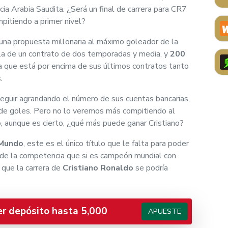
ia Arabia Saudita. ¿Será un final de carrera para CR7
mpitiendo a primer nivel?
 una propuesta millonaria al máximo goleador de la
abla de un contrato de dos temporadas y media, y
200
ra que está por encima de sus últimos contratos tanto
.
 seguir agrandando el número de sus cuentas bancarias,
d de goles. Pero no lo veremos más compitiendo al
o, aunque es cierto, ¿qué más puede ganar Cristiano?
 Mundo
, este es el único título que le falta para poder
s de la competencia que si es campeón mundial con
o que la carrera de
Cristiano Ronaldo
se podría
er depósito hasta 5,000
APUESTE