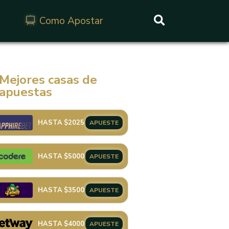
Como Apostar
Buscar
Mejores casas de
apuestas
HASTA $2025
APUESTE
HASTA $5000
APUESTE
HASTA $3500
APUESTE
HASTA $4000
APUESTE