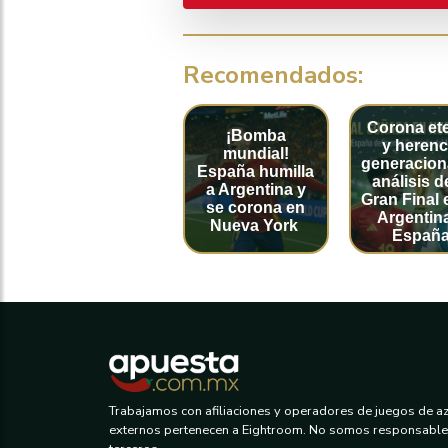
Recomendados:
Corona et
¡Bomba
y herenc
mundial!
generaciona
España humilla
análisis d
a Argentina y
Gran Final 
se corona en
Argentin
Nueva York
Españ
Trabajamos con afiliaciones y operadores de juegos de aza
externos pertenecen a Eightroom. No somos responsables