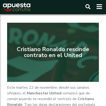
Buscar
Cristiano Ronaldo rescinde
contrato en el United
Este martes 22 de noviembre, desde sus canales
oficiales, el
Manchester United
comunicó que de
común acuerdo se rescindió el contrato de
Cristiano
Ronaldo
. Tras las duras declaraciones del portugués