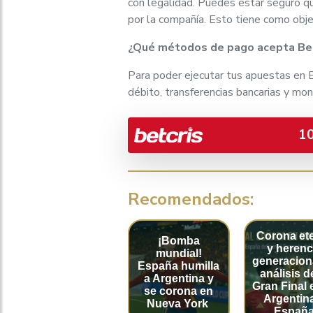
con legalidad. Puedes estar seguro q
por la compañía. Esto tiene como objet
¿Qué métodos de pago acepta Bet
Para poder ejecutar tus apuestas en B
débito, transferencias bancarias y mo
1
Recomendados:
Corona et
¡Bomba
y herenc
mundial!
generaciona
España humilla
análisis d
a Argentina y
Gran Final 
se corona en
Argentin
Nueva York
Españ