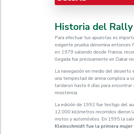
Historia del Rall
Para efectuar tus apuestas es importa
exigente prueba denomina entonces
en 1979
saliendo desde Francia, reco
llegada fue precisamente en Dakar r
La navegación en medio del desierto e
una tempestad de arena complica a va
tardaron hasta 4 días para encontrar
resistencia.
La edición de 1992 fue testigo del au
12.000 kilómetros recorridos dieron 
motos y automóviles. En 1995 la sali
Kleinschmidt fue la primera muje