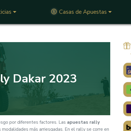
icias
Casas de Apuestas
ly Dakar 2023
sgo por diferentes factores. Las
apuestas rally
 modalidades más arriesgadas. En el rally se corre en