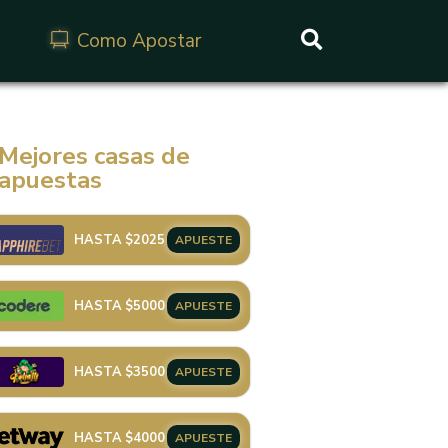
Como Apostar
Buscar
Mejores casas de
apuestas
HASTA $2025
APUESTE
HASTA $5000
APUESTE
HASTA $3500
APUESTE
HASTA $4000
APUESTE