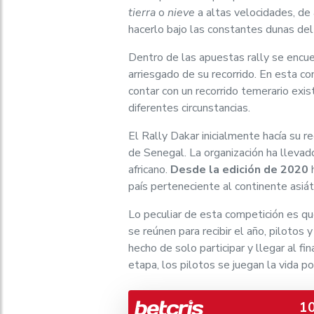
tierra
o
nieve
a altas velocidades, de 
hacerlo bajo las constantes dunas del
Dentro de las apuestas rally se encu
arriesgado de su recorrido. En esta c
contar con un recorrido temerario exi
diferentes circunstancias.
El Rally Dakar inicialmente hacía su r
de Senegal. La organización ha llevad
africano.
Desde la edición de 2020
país perteneciente al continente asiát
Lo peculiar de esta competición es que
se reúnen para recibir el año, pilotos 
hecho de solo participar y llegar al fi
etapa, los pilotos se juegan la vida po
1