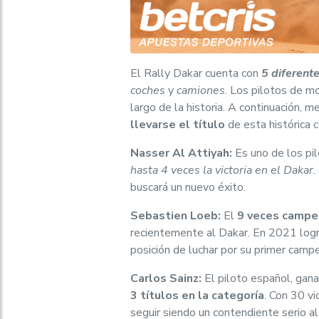
El Rally Dakar cuenta con
5 diferent
coches
y
camiones
. Los pilotos de m
largo de la historia. A continuación,
llevarse el título
de esta histórica
Nasser Al Attiyah:
Es uno de los pi
hasta 4 veces la victoria en el Dakar
.
buscará un nuevo éxito.
Sebastien Loeb:
El
9 veces campe
recientemente al Dakar. En 2021 logr
posición de luchar por su primer camp
Carlos Sainz:
El piloto español, gan
3 títulos en la categoría
. Con 30 vi
seguir siendo un contendiente serio al