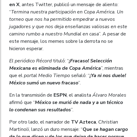
en X
, antes Twitter, publicó un mensaje de aliento:
“
Termina nuestra participación en Copa América. Un
torneo que nos ha permitido empedrar a nuevos
jugadores y que nos deja enseñanzas valiosas en este
camino rumbo a nuestro Mundial en casa
”. A pesar de
este mensaje, los memes sobre la derrota no se
hicieron esperar.
El periódico Récord
tituló: “
¡Fracaso! Selección
Mexicana es eliminada de Copa América
”, mientras
que el
portal Medio Tiempo
señaló: “
¡Ya ni nos duele!
México sumó un nuevo fracaso
”.
En la transmisión de
ESPN
, el analista
Álvaro Morales
afirmó que “
México se murió de nada y a un técnico
lo condenan sus resultados
”.
Por otro lado, el narrador de
TV Azteca
,
Christian
Martinoli
, lanzó un duro mensaje: “
Que se hagan cargo
de lo que dicen y de los que dejan de hacer porque