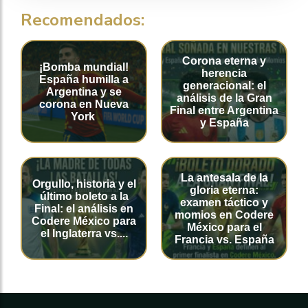
Recomendados:
Corona eterna y
¡Bomba mundial!
herencia
España humilla a
generacional: el
Argentina y se
análisis de la Gran
corona en Nueva
Final entre Argentina
York
y España
La antesala de la
Orgullo, historia y el
gloria eterna:
último boleto a la
examen táctico y
Final: el análisis en
momios en Codere
Codere México para
México para el
el Inglaterra vs....
Francia vs. España