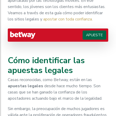
apuntalado por las tecnologías móviles. En ese
sentido, los jóvenes son los clientes más entusiastas.
Veamos a través de esta guía cómo poder identificar
los sitios legales y
apostar con toda confianza.
APUESTE
Cómo identificar las
apuestas legales
Casas reconocidas, como Betway, están en las
apuestas legales
desde hace mucho tiempo. Son
casas que se han ganado la confianza de los
apostadores actuando bajo el marco de la legalidad.
Sin embargo, la preocupación de muchos jugadores es
válida ante la proliferación de operadores fraudulentos.