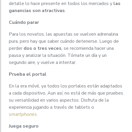
detalle lo hace presente en todos los mercados y
las
ganancias son atractivas
.
Cuándo parar
Para los novatos, las apuestas se vuelven adrenalina
pura, pero hay que saber cuándo detenerse. Luego de
perder
dos o tres veces
, se recomienda hacer una
pausa y analizar la situación. Tómate un día y un
segundo aire, y vuelve a intentar.
Prueba el portal
En la era móvil, ya todos los portales están adaptados
a cada dispositivo. Aun así, no está de más que pruebes
su versatilidad en varios aspectos. Disfruta de la
experiencia jugando a través de tablets o
smartphones
.
Juega seguro