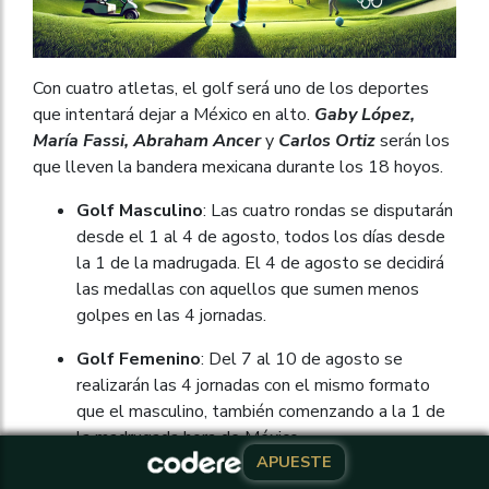
Con cuatro atletas, el golf será uno de los deportes
que intentará dejar a México en alto.
Gaby López,
María Fassi, Abraham Ancer
y
Carlos Ortiz
serán los
que lleven la bandera mexicana durante los 18 hoyos.
Golf Masculino
: Las cuatro rondas se disputarán
desde el 1 al 4 de agosto, todos los días desde
la 1 de la madrugada. El 4 de agosto se decidirá
las medallas con aquellos que sumen menos
golpes en las 4 jornadas.
Golf Femenino
: Del 7 al 10 de agosto se
realizarán las 4 jornadas con el mismo formato
que el masculino, también comenzando a la 1 de
la madrugada hora de México.
APUESTE
APUESTE
Halterofilia