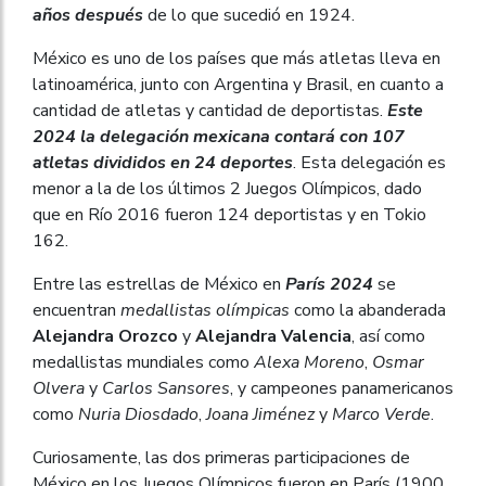
años después
de lo que sucedió en 1924.
México es uno de los países que más atletas lleva en
latinoamérica, junto con Argentina y Brasil, en cuanto a
cantidad de atletas y cantidad de deportistas.
Este
2024 la delegación mexicana contará con 107
atletas divididos en 24 deportes
. Esta delegación es
menor a la de los últimos 2 Juegos Olímpicos, dado
que en Río 2016 fueron 124 deportistas y en Tokio
162.
Entre las estrellas de México en
París 2024
se
encuentran
medallistas olímpicas
como la abanderada
Alejandra Orozco
y
Alejandra Valencia
, así como
medallistas mundiales como
Alexa Moreno
,
Osmar
Olvera
y
Carlos Sansores
, y campeones panamericanos
como
Nuria Diosdado
,
Joana Jiménez
y
Marco Verde
.
Curiosamente, las dos primeras participaciones de
México en los Juegos Olímpicos fueron en París (1900