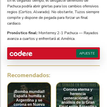
En el segundo tiempo, el desgaste defensivo de
Pachuca podría abrir grietas para los cambios ofensivos
regios (Cortizo, Alvarado). No obstante, Tuzos siempre
compite y dispone de pegada para forzar un final
cardiaco.
Pronóstico final:
Monterrey 2-1 Pachuca — Rayados
avanza a cuartos y enfrentará al América.
APUESTE
Recomendados:
Corona eterna y
¡Bomba mundial!
herencia
España humilla a
generacional: el
Argentina y se
análisis de la Gran
corona en Nueva
Final entre Argentina