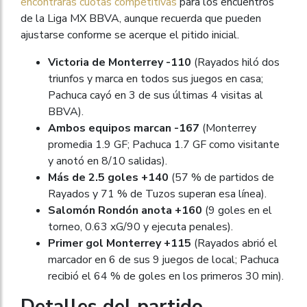
encontrarás cuotas competitivas
para los encuentros
de la Liga MX BBVA, aunque recuerda que pueden
ajustarse conforme se acerque el pitido inicial.
Victoria de Monterrey -110
(Rayados hiló dos
triunfos y marca en todos sus juegos en casa;
Pachuca cayó en 3 de sus últimas 4 visitas al
BBVA).
Ambos equipos marcan -167
(Monterrey
promedia 1.9 GF; Pachuca 1.7 GF como visitante
y anotó en 8/10 salidas).
Más de 2.5 goles +140
(57 % de partidos de
Rayados y 71 % de Tuzos superan esa línea).
Salomón Rondón anota +160
(9 goles en el
torneo, 0.63 xG/90 y ejecuta penales).
Primer gol Monterrey +115
(Rayados abrió el
marcador en 6 de sus 9 juegos de local; Pachuca
recibió el 64 % de goles en los primeros 30 min).
Detalles del partido