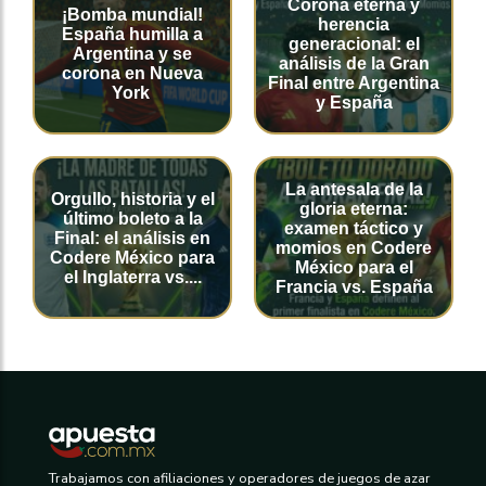
Corona eterna y
¡Bomba mundial!
herencia
● Monopoly
Cómo debes saber, Netbet no solo es casino online,
España humilla a
generacional: el
Argentina y se
también tiene
apuestas deportivas
. Pero son con
análisis de la Gran
● Dream Catcher
corona en Nueva
Final entre Argentina
dos cuentas diferentes, ya que si haces el depósito
York
y España
puede ser tanto para casino como para deportes.
● Super Sic Bo
Igualmente podrás usar el mismo dinero, transfiriendo
● Crazy Time
de una cuenta a otra dentro de Netbet.
La antesala de la
● Craps
Orgullo, historia y el
Pero en este caso en casino, el bono de bienvenida es
gloria eterna:
último boleto a la
examen táctico y
de el 100% de tu depósito de hasta 4000 pesos.
Final: el análisis en
● Deal or no Deal Live
momios en Codere
Codere México para
También te da 10 giros gratis en Vegas y 100 en Live
México para el
el Inglaterra vs....
Casino. Por lo que estamos hablando de uno de los
● Gonzo´s treasure hunt
Francia vs. España
bonos de casino más atractivos del país.
Compartiendo la experiencia de jugar con otra gran
Además, una vez dentro de la familia de Netbet,
cantidad de jugadores. Ya que estos estilos de juego,
podrás disfrutar de juegos y sorteos que hace la casa
pueden tener apostando y jugando a la vez a cientos e
con sus usuarios. Así que, ¡qué estás esperando para
incluso miles de jugadores. Es por esta gran variedad
unirte a la familia de
Netbet Casino
!
que decimos que
Netbet casino
tiene uno de los
mejores casinos en vivo de todo México.
Trabajamos con afiliaciones y operadores de juegos de azar