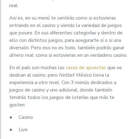
real.
Así es, en su menú te sentirás como si estuvieras
entrando en el casino y viendo la variedad de juegos
que posee. En sus diferentes categorías y dentro de
ello con distintos juegos, para asegurarte si o si una
diversión. Pero eso no es todo, también podrás ganar
dinero real
, como si estuvieras en un verdadero casino.
En el país son muchas las
casas de apuestas
que se
dedican al casino, pero
Netbet México
lleva la
experiencia a otro nivel. Con 3 menús dedicados a
juegos de casino y uno adicional, donde también
tendrás todos los juegos de loterías que más te
gusten:
● Casino
● Live