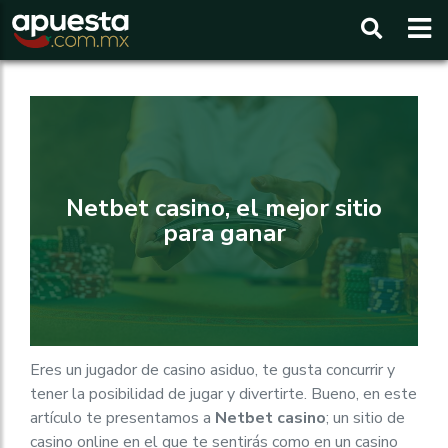
Buscar
Netbet casino, el mejor sitio
para ganar
Eres un jugador de casino asiduo, te gusta concurrir y
tener la posibilidad de jugar y divertirte. Bueno, en este
artículo te presentamos a
Netbet casino
; un sitio de
casino online en el que te sentirás como en un casino