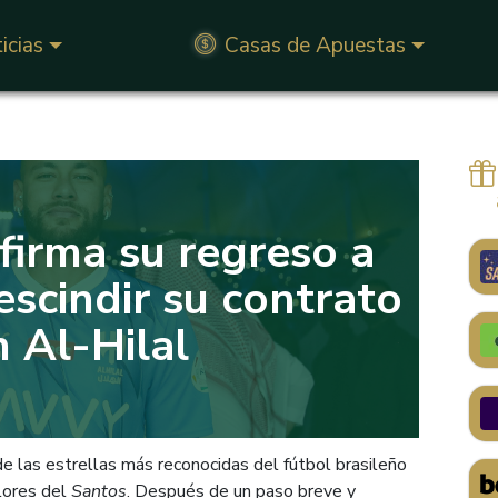
icias
Casas de Apuestas
irma su regreso a
escindir su contrato
 Al-Hilal
de las estrellas más reconocidas del fútbol brasileño
olores del
Santos
. Después de un paso breve y