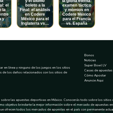
ia
y el último
la gloria eterna:
l: el
boleto a la
examen táctico
e la
Final: el análisis
y momios en
entre
en Codere
Codere México
a y
México para el
para el Francia
a
Inglaterra vs....
vs. España
Bonos
Noticias
Super Bowl LV
r en línea y ninguno de los juegos en los sitios
Casas de apuestas
 de los daños relacionados con los sitios de
Cómo Apostar
Anuncie Aqui
es sobre las apuestas deportivas en México. Conocerás todo sobre los sitios
o objetivo brindarte la mejor información sobre el mercado de apuestas e
ue ofrecen todos los mercados de apuestas en el país con permanente actual