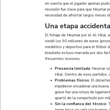
en cuenta que el jugador apenas pudo
rescisión fue clave para que Neymar p
necesidad de afrontar largos meses de
Una etapa accidenta
El fichaje de Neymar por el Al-Hilal,
rondó los 90 millones de euros (proce
mediático y deportivo para el fútbol d
brasileño estuvo marcada por dos fact
frecuentes lesiones
.
Presencia limitada
: Neymar s
Hilal. Dentro de esos partidos, c
Problemas físicos
: El delant
impidieron encadenar una buena r
grave fue una rotura de ligament
apartó de la competición por má
Sin la confianza del técnico
: 
Jorge Jesus no veía con buenos o