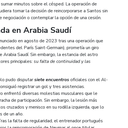
 sumar minutos sobre el césped. La operación de
udiera tomar la decisión de reincorporarse a Santos sin
 negociación o contemplar la opción de una cesión.
da en Arabia Saudí
 anunciado en agosto de 2023 tras una operación que
dentes del París Saint-Germain), prometía un giro
e Arabia Saudí. Sin embargo, la estancia del astro
ores principales:
su falta de continuidad y las
olo pudo disputar
siete encuentros
oficiales con el Al-
onsiguió registrar un gol y tres asistencias.
ero enfrentó diversas molestias musculares que le
acha de participación. Sin embargo, la lesión más
os cruzados y menisco en su rodilla izquierda, que lo
s de un año.
Tras la falta de regularidad, el entrenador portugués
jos la reincorporación de Neymar al once titular,