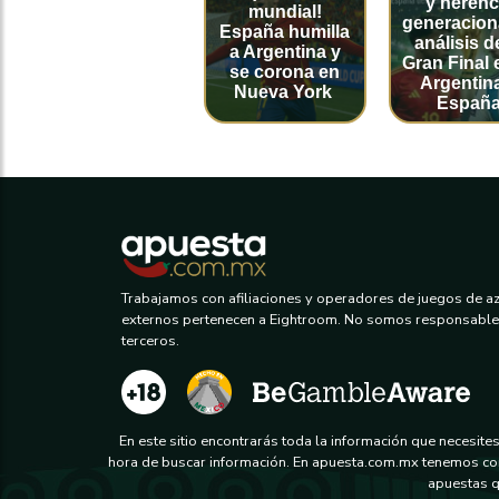
y herenc
mundial!
generaciona
España humilla
análisis d
a Argentina y
Gran Final 
se corona en
Argentin
Nueva York
Españ
Trabajamos con afiliaciones y operadores de juegos de aza
externos pertenecen a Eightroom. No somos responsables
terceros.
En este sitio encontrarás toda la información que necesit
hora de buscar información. En apuesta.com.mx tenemos com
apuestas q