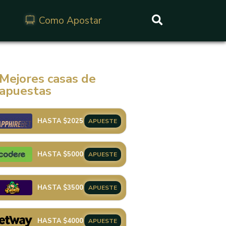
Como Apostar
Buscar
Mejores casas de
apuestas
HASTA $2025
APUESTE
HASTA $5000
APUESTE
HASTA $3500
APUESTE
HASTA $4000
APUESTE