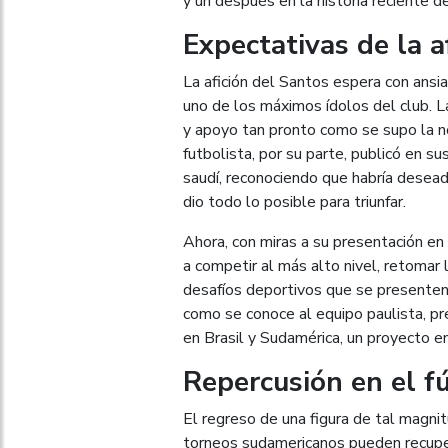
y un después en la historia reciente de 
Expectativas de la a
La afición del Santos espera con ansia
uno de los máximos ídolos del club. L
y apoyo tan pronto como se supo la no
futbolista, por su parte, publicó en s
saudí, reconociendo que habría desead
dio todo lo posible para triunfar.
Ahora, con miras a su presentación en
a competir al más alto nivel, retomar 
desafíos deportivos que se presenten 
como se conoce al equipo paulista, pr
en Brasil y Sudamérica, un proyecto en
Repercusión en el f
El regreso de una figura de tal magnit
torneos sudamericanos pueden recuper