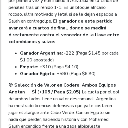
por primera vez y eliminando a Australia en la tanda de
penales tras un reñido 1-1. Es un bloque africano
rocoso, ultra motivado y letal si se le dejan espacios a
Salah en contragolpe.
El ganador de este partido
avanzará a cuartos de final, donde se medirá
directamente contra el vencedor de la llave entre
colombianos y suizos.
Ganador Argentina:
-222 (Paga $1.45 por cada
$1.00 apostado)
Empate:
+310 (Paga $4.10)
Ganador Egipto:
+580 (Paga $6.80)
🎯
Selección de Valor en Codere: Ambos Equipos
Anotan — SÍ (+105 / Paga $2.05)
La cuota por el gol
de ambos lados tiene un valor descomunal. Argentina
ha mostrado licencias defensivas que ya le costaron
jugar el alargue ante Cabo Verde. Con un Egipto sin
nada que perder, haciendo historia y con Mohamed
Salah encendido frente a una zaga albiceleste