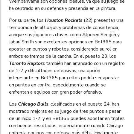
Wembanyama son opciones ideales, ya que su juego se
ha centrado en su defensa y presencia en la pintura.
Por su parte, los
Houston Rockets
(22) presentan una
temporada de altibajos y problemas de consistencia,
aunque sus jugadores claves como Alperen Sengün y
Jabari Smith son excelentes opciones en Bet365 para
apostar en puntos y rebotes, considerando su rol en
ambos extremos de la cancha. En el puesto 23, los
Toronto Raptors
también han arrancado con un registro
de 1-2 y dificultades defensivas; una opción
interesante en Bet365 para ellos podría ser apostar
en puntos en contra, especialmente cuando se
enfrentan a equipos con gran poder ofensivo.
Los
Chicago Bulls
, clasificados en el puesto 24, han
mostrado mejoras en su juego de tres puntos a pesar
de un inicio 1-2, y en Bet365 puedes apostar en triples
con buenos resultados, especialmente cuando Chicago
enfrenta equipos con defensa más débil. Finalmente,