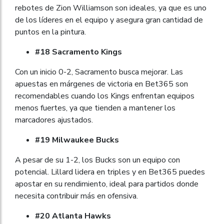
rebotes de Zion Williamson son ideales, ya que es uno
de los líderes en el equipo y asegura gran cantidad de
puntos en la pintura.
#18 Sacramento Kings
Con un inicio 0-2, Sacramento busca mejorar. Las
apuestas en márgenes de victoria en Bet365 son
recomendables cuando los Kings enfrentan equipos
menos fuertes, ya que tienden a mantener los
marcadores ajustados.
#19 Milwaukee Bucks
A pesar de su 1-2, los Bucks son un equipo con
potencial. Lillard lidera en triples y en Bet365 puedes
apostar en su rendimiento, ideal para partidos donde
necesita contribuir más en ofensiva.
#20 Atlanta Hawks