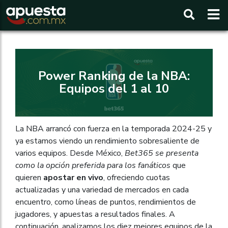
Buscar
Power Ranking de la NBA:
Equipos del 1 al 10
La NBA arrancó con fuerza en la temporada 2024-25 y
ya estamos viendo un rendimiento sobresaliente de
varios equipos. Desde México,
Bet365 se presenta
como la opción preferida para los fanáticos
que
quieren
apostar en vivo
, ofreciendo cuotas
actualizadas y una variedad de mercados en cada
encuentro, como líneas de puntos, rendimientos de
jugadores, y apuestas a resultados finales. A
continuación, analizamos los diez mejores equipos de la