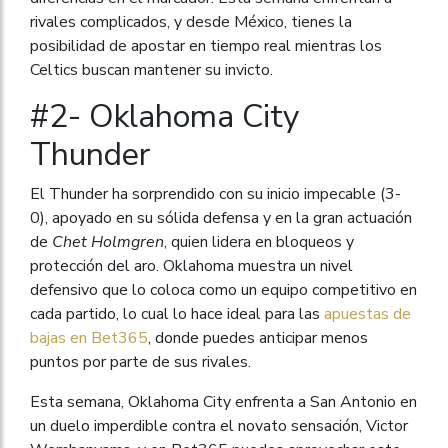
rivales complicados, y desde México, tienes la
posibilidad de apostar en tiempo real mientras los
Celtics buscan mantener su invicto.
#2- Oklahoma City
Thunder
El Thunder ha sorprendido con su inicio impecable (3-
0), apoyado en su sólida defensa y en la gran actuación
de
Chet Holmgren
, quien lidera en bloqueos y
protección del aro. Oklahoma muestra un nivel
defensivo que lo coloca como un equipo competitivo en
cada partido, lo cual lo hace ideal para las
apuestas de
bajas en Bet365
, donde puedes anticipar menos
puntos por parte de sus rivales.
Esta semana, Oklahoma City enfrenta a San Antonio en
un duelo imperdible contra el novato sensación, Victor