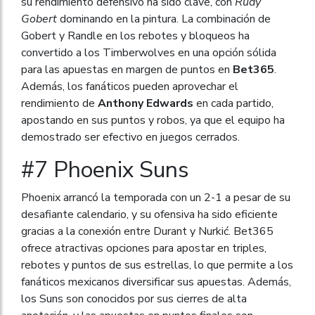
su rendimiento defensivo ha sido clave, con
Rudy
Gobert
dominando en la pintura. La combinación de
Gobert y Randle en los rebotes y bloqueos ha
convertido a los Timberwolves en una opción sólida
para las apuestas en margen de puntos en
Bet365
.
Además, los fanáticos pueden aprovechar el
rendimiento de
Anthony Edwards
en cada partido,
apostando en sus puntos y robos, ya que el equipo ha
demostrado ser efectivo en juegos cerrados.
#7 Phoenix Suns
Phoenix arrancó la temporada con un 2-1 a pesar de su
desafiante calendario, y su ofensiva ha sido eficiente
gracias a la conexión entre Durant y Nurkić. Bet365
ofrece atractivas opciones para apostar en triples,
rebotes y puntos de sus estrellas, lo que permite a los
fanáticos mexicanos diversificar sus apuestas. Además,
los Suns son conocidos por sus cierres de alta