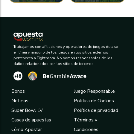
Trabajamos con afiliaciones y operadores de juegos de azar
en línea y ninguno de los juegos en los sitios externos
pertenecen a Eightroom. No somos responsables de los
daños relacionados con los sitios de terceros.
Bonos
Juego Responsable
Noticias
Política de Cookies
Super Bowl LV
Política de privacidad
Casas de apuestas
Términos y
Cómo Apostar
Condiciones