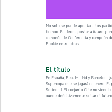
No solo se puede apostar a los parti
tiempo. Es decir, apostar a futuro, p
campeón de Conferencia y campeón de
Rookie entre otras.
Las Divisiones son las menos entreteni
la más atractiva. Esto se da por ser 
de la Conferencia Oeste. Entre Los Á
El título
Warriors son los que se disputan tanto
En España, Real Madrid y Barcelona ju
El favorito a quedarse con el novato 
Supercopa que se jugará en enero. El 
en el puesto 3 del draft 2020. Otros
Sociedad. El conjunto Culé no viene bi
Minnesota Timberwolves y James Wi
puede definitivamente sellar el futur
El favorito para el MVP de la tempor
En Francia Lille, Lyon y PSG van como
Luka Donic. Esto tras una excelente 
tabla para abajo. Dónde los equipos d