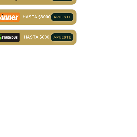
HASTA $3000
APUESTE
HASTA $600
APUESTE