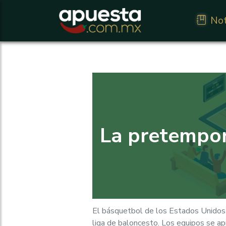
Not
La pretempo
El básquetbol de los Estados Unidos
liga de baloncesto. Los equipos se a