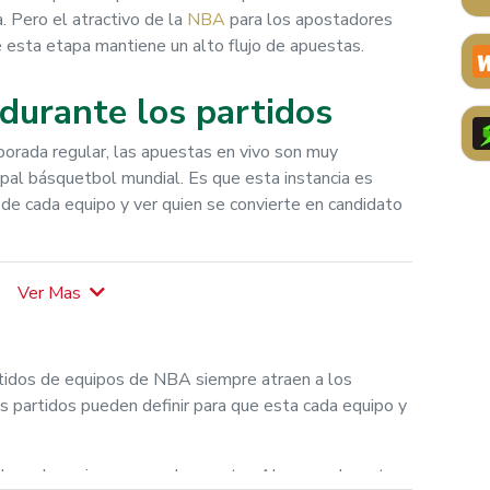
. Pero el atractivo de la
NBA
para los apostadores
 esta etapa mantiene un alto flujo de apuestas.
durante los partidos
orada regular, las apuestas en vivo son muy
pal básquetbol mundial. Es que esta instancia es
 de cada equipo y ver quien se convierte en candidato
 LeBron James son los candidatos número uno para
uede darle pelea en su conferencia, dado que del otro
tidos de equipos de NBA siempre atraen a los
partidos pueden definir para que esta cada equipo y
s en un espacio de 10 días previo al inicio oficial de
o ya se pueden realizar y analizar de cara a lo que
l son la mejor manera de apostar. Al ser un deporte