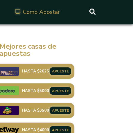
Como Apostar
Buscar
Mejores casas de
apuestas
HASTA $2025
APUESTE
HASTA $5000
APUESTE
HASTA $3500
APUESTE
HASTA $4000
APUESTE