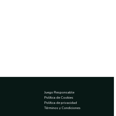
Juego Responsable
Política de Cookies
Política de privacidad
Términos y Condiciones