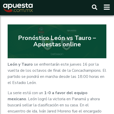
Buscar
Pronóstico León vs Tauro –
Apuestas online
León y Tauro
se enfrentarán este jueves 16 por la
vuelta de los octavos de final de la Concachampions. El
partido se pondrá en marcha desde las 18:00 horas en
el Estadio León.
La serie está con un
1-0 a favor del equipo
mexicano
. León logró la victoria en Panamá y ahora
buscará sellar la clasificación en su casa. En el
encuentro de ida, Iván Jared Moreno fue el encargado