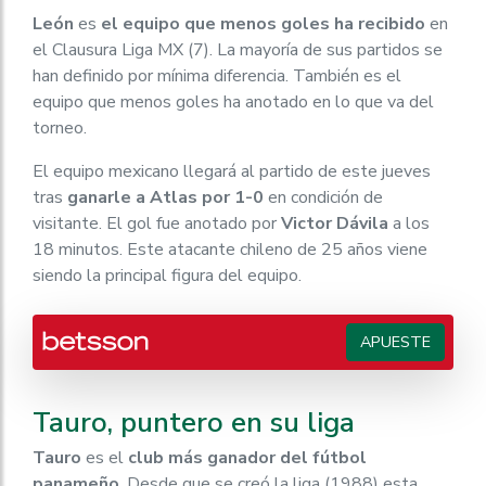
León
es
el equipo que menos goles ha recibido
en
el Clausura Liga MX (7). La mayoría de sus partidos se
han definido por mínima diferencia. También es el
equipo que menos goles ha anotado en lo que va del
torneo.
El equipo mexicano llegará al partido de este jueves
tras
ganarle a Atlas por 1-0
en condición de
visitante. El gol fue anotado por
Victor Dávila
a los
18 minutos. Este atacante chileno de 25 años viene
siendo la principal figura del equipo.
APUESTE
Tauro, puntero en su liga
Tauro
es el
club más ganador del fútbol
panameño
. Desde que se creó la liga (1988) esta