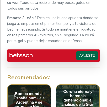
su vez, Tauro está recibiendo muy pocos goles en
todos sus partidos.
Empate / León
/ Esta es una buena apuesta donde se
juega al empate en el primer tiempo, y a la victoria de
León en el segundo. Si todo se mantiene en igualdad
en los primeros 45 minutos, en el segundo Tauro irá
por el gol y puede dejar espacios en defensa.
APUESTE
Recomendados:
Corona eterna y
¡Bomba mundial!
herencia
España humilla a
generacional: el
Argentina y se
análisis de la Gran
corona en Nueva