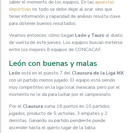
saber el momento de los equipos. En las
apuestas
deportivas
no todo se debe dejar al azar, sino que
tener información y capacidad de análisis resulta clave
para obtener buenos resultados.
Veamos entonces, cómo llegan
León y Tauro
al duelo
de vuelta de este jueves. Los equipos buscan meterse
entre los mejores 8 equipos de CONCACAF.
León con buenas y malas
León
está en el puesto 7 del
Clausura de la Liga MX
con un partido menos jugado. El equipo está siendo
muy competitivo en la liga local mexicana, pero por el
momento no le da para luchar por el campeonato.
Por el
Clausura
suma 18 puntos en 10 partidos
jugados, producto de 5 victorias, 3 empates y 2
derrotas. Ganando su partido pendiente puede
ascender hasta el quinto lugar de la tabla.