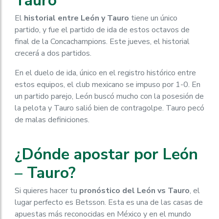
Tauro
El
historial entre León y Tauro
tiene un único
partido, y fue el partido de ida de estos octavos de
final de la Concachampions. Este jueves, el historial
crecerá a dos partidos.
En el duelo de ida, único en el registro histórico entre
estos equipos, el club mexicano se impuso por 1-0. En
un partido parejo, León buscó mucho con la posesión de
la pelota y Tauro salió bien de contragolpe. Tauro pecó
de malas definiciones.
¿Dónde apostar por León
– Tauro?
Si quieres hacer tu
pronóstico del León vs Tauro
, el
lugar perfecto es Betsson. Esta es una de las casas de
apuestas más reconocidas en México y en el mundo