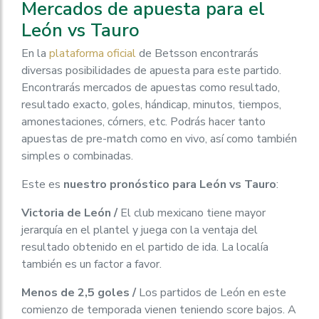
Mercados de apuesta para el
León vs Tauro
En la
plataforma oficial
de Betsson encontrarás
diversas posibilidades de apuesta para este partido.
Encontrarás mercados de apuestas como resultado,
resultado exacto, goles, hándicap, minutos, tiempos,
amonestaciones, córners, etc. Podrás hacer tanto
apuestas de pre-match como en vivo, así como también
simples o combinadas.
Este es
nuestro pronóstico para León vs Tauro
:
Victoria de León /
El club mexicano tiene mayor
jerarquía en el plantel y juega con la ventaja del
resultado obtenido en el partido de ida. La localía
también es un factor a favor.
Menos de 2,5 goles /
Los partidos de León en este
comienzo de temporada vienen teniendo score bajos. A