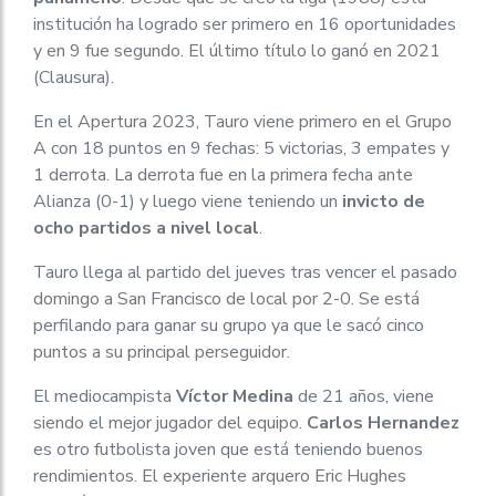
institución ha logrado ser primero en 16 oportunidades
y en 9 fue segundo. El último título lo ganó en 2021
(Clausura).
En el Apertura 2023, Tauro viene primero en el Grupo
A con 18 puntos en 9 fechas: 5 victorias, 3 empates y
1 derrota. La derrota fue en la primera fecha ante
Alianza (0-1) y luego viene teniendo un
invicto de
ocho partidos a nivel local
.
Tauro llega al partido del jueves tras vencer el pasado
domingo a San Francisco de local por 2-0. Se está
perfilando para ganar su grupo ya que le sacó cinco
puntos a su principal perseguidor.
El mediocampista
Víctor Medina
de 21 años, viene
siendo el mejor jugador del equipo.
Carlos Hernandez
es otro futbolista joven que está teniendo buenos
rendimientos. El experiente arquero Eric Hughes