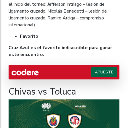
el inicio del torneo: Jefferson Intriago – lesión de
ligamento cruzado, Nicolás Benedetti – lesión de
ligamento cruzado, Ramiro Arciga – compromiso
internacional).
Favorito
Cruz Azul es el favorito indiscutible para ganar
este encuentro.
APUESTE
Chivas vs Toluca