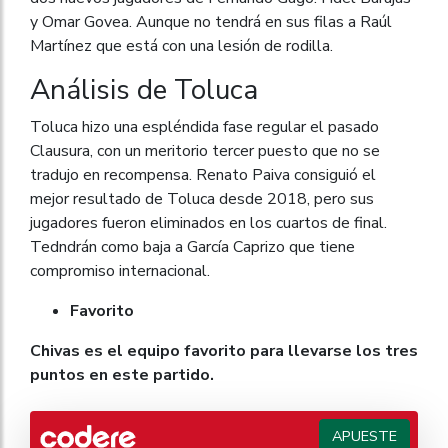
y Omar Govea. Aunque no tendrá en sus filas a Raúl
Martínez que está con una lesión de rodilla.
Análisis de Toluca
Toluca hizo una espléndida fase regular el pasado
Clausura, con un meritorio tercer puesto que no se
tradujo en recompensa. Renato Paiva consiguió el
mejor resultado de Toluca desde 2018, pero sus
jugadores fueron eliminados en los cuartos de final.
Tedndrán como baja a García Caprizo que tiene
compromiso internacional.
Favorito
Chivas es el equipo favorito para llevarse los tres
puntos en este partido.
APUESTE