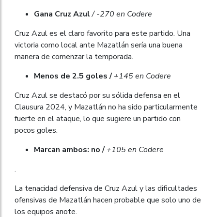
Gana Cruz Azul
/ -270 en Codere
Cruz Azul es el claro favorito para este partido. Una
victoria como local ante Mazatlán sería una buena
manera de comenzar la temporada.
Menos de 2.5 goles /
+145 en Codere
Cruz Azul se destacó por su sólida defensa en el
Clausura 2024, y Mazatlán no ha sido particularmente
fuerte en el ataque, lo que sugiere un partido con
pocos goles.
Marcan ambos: no /
+105 en Codere
.
La tenacidad defensiva de Cruz Azul y las dificultades
ofensivas de Mazatlán hacen probable que solo uno de
los equipos anote.