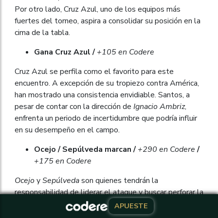
Por otro lado, Cruz Azul, uno de los equipos más
fuertes del torneo, aspira a consolidar su posición en la
cima de la tabla.
Gana Cruz Azul /
+105 en Codere
Cruz Azul se perfila como el favorito para este
encuentro. A excepción de su tropiezo contra América,
han mostrado una consistencia envidiable. Santos, a
pesar de contar con la dirección de
Ignacio Ambriz
,
enfrenta un periodo de incertidumbre que podría influir
en su desempeño en el campo.
Ocejo / Sepúlveda marcan /
+290 en Codere
/
+175 en Codere
Ocejo
y
Sepúlveda
son quienes tendrán la
responsabilidad de liderar el ataque y buscar perforar la
red de Cruz Azul, un equipo conocido por su solidez
APUESTE
APUESTE
defensiva.