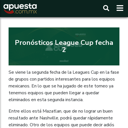
Buscar
Pronósticos League Cup fecha
2
Se viene la segunda fecha de la Leagues Cup en la fase
de grupos con partidos interesantes para los equipos
mexicanos. En lo que se ha jugado de este torneo ya
tenemos equipos que pueden llegar a quedar
eliminados en esta segunda instancia.
Entre ellos está Mazatlan, que de no lograr un buen
resultado ante Nashville, podrá quedar rápidamente
eliminado. Otro de los equipos que puede decir adiós