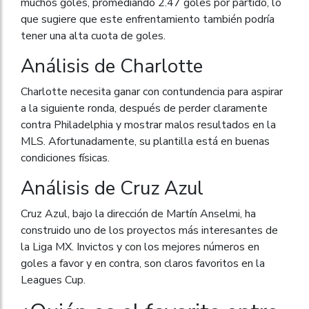
muchos goles, promediando 2.47 goles por partido, lo
que sugiere que este enfrentamiento también podría
tener una alta cuota de goles.
Análisis de Charlotte
Charlotte necesita ganar con contundencia para aspirar
a la siguiente ronda, después de perder claramente
contra Philadelphia y mostrar malos resultados en la
MLS. Afortunadamente, su plantilla está en buenas
condiciones físicas.
Análisis de Cruz Azul
Cruz Azul, bajo la dirección de Martín Anselmi, ha
construido uno de los proyectos más interesantes de
la Liga MX. Invictos y con los mejores números en
goles a favor y en contra, son claros favoritos en la
Leagues Cup.