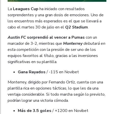
La
Leagues Cup
ha iniciado con resultados
sorprendentes y una gran dosis de emociones. Uno de
los encuentros más esperados es el que se llevará a
cabo el martes 30 de julio en el
Q2 Stadium
.
Austin FC
sorprendió al vencer a Pumas
con un
marcador de 3-2, mientras que
Monterrey
debutará en
esta competición
con la presión de ser uno de los
equipos favoritos al título, gracias a las inversiones
significativas en su plantilla.
Gana Rayados
/ -115 en Novibet
Monterrey, dirigido por Fernando Ortíz, cuenta con una
plantilla rica en opciones tácticas, lo que les da una
ventaja considerable. Si todo marcha según lo previsto,
podrían lograr una victoria cómoda.
Más de 3.5 goles
/ +1200 en Novibet