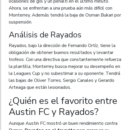
ocasiones de gol y un penalti en el último minuto.
Ahora, se enfrentan a una prueba aún más difícil con
Monterrey. Además tendrá la baja de Osman Bukari por
suspensión.
Análisis de Rayados
Rayados, bajo la dirección de Fernando Ortíz, tiene la
obligación de obtener buenos resultados y levantar
trofeos. Con una directiva que constantemente refuerza
la plantilla, Monterrey busca mejorar su desempeño en
la Leagues Cup y no subestimar a su oponente. Tendrá
las bajas de Oliver Torres, Sergio Canales y Gerardo
Arteaga que están lesionados.
¿Quién es el favorito entre
Austin FC y Rayados?
Aunque Austin FC mostró un buen rendimiento contra