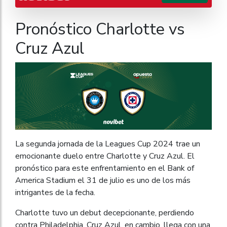
Pronóstico Charlotte vs
Cruz Azul
La segunda jornada de la Leagues Cup 2024 trae un
emocionante duelo entre Charlotte y Cruz Azul. El
pronóstico para este enfrentamiento en el Bank of
America Stadium el 31 de julio es uno de los más
intrigantes de la fecha.
Charlotte tuvo un debut decepcionante, perdiendo
contra Philadelphia. Cruz Azul, en cambio, llega con una