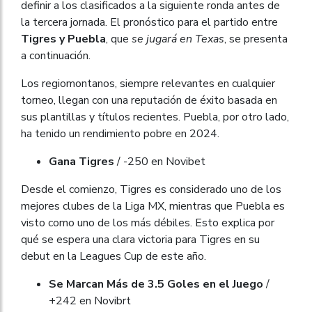
definir a los clasificados a la siguiente ronda antes de
la tercera jornada. El pronóstico para el partido entre
Tigres y Puebla
, que
se jugará en Texas
, se presenta
a continuación.
Los regiomontanos, siempre relevantes en cualquier
torneo, llegan con una reputación de éxito basada en
sus plantillas y títulos recientes. Puebla, por otro lado,
ha tenido un rendimiento pobre en 2024.
Gana Tigres
/ -250 en Novibet
Desde el comienzo, Tigres es considerado uno de los
mejores clubes de la Liga MX, mientras que Puebla es
visto como uno de los más débiles. Esto explica por
qué se espera una clara victoria para Tigres en su
debut en la Leagues Cup de este año.
Se Marcan Más de 3.5 Goles en el Juego
/
+242 en Novibrt