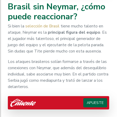
Brasil sin Neymar, ¿cómo
puede reaccionar?
Si bien la
selección de Brasil
tiene mucho talento en
ataque, Neymar es la
principal figura del equipo
. Es
el jugador más talentoso, el principal generador de
juego del equipo y el ejecutante de la pelota parada.
Sin dudas que Tite pierde mucho con esta ausencia.
Los ataques brasileros solían formarse a través de las
conexiones con Neymar, que además del desequilibrio
individual, sabe asociarse muy bien. En el partido contra
Serbia jugó como mediapunta y trató de lanzar a los
delanteros.
APUESTE