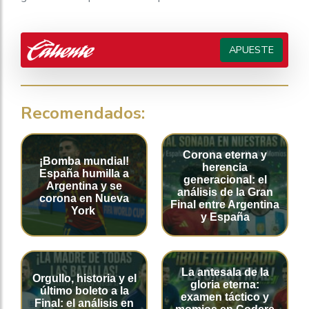
APUESTE
Recomendados:
Corona eterna y
¡Bomba mundial!
herencia
España humilla a
generacional: el
Argentina y se
análisis de la Gran
corona en Nueva
Final entre Argentina
York
y España
La antesala de la
Orgullo, historia y el
gloria eterna:
último boleto a la
examen táctico y
Final: el análisis en