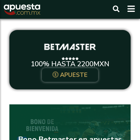
Buscar
100% HASTA 2200MXN
APUESTE
Bono Betmaster en apuestas