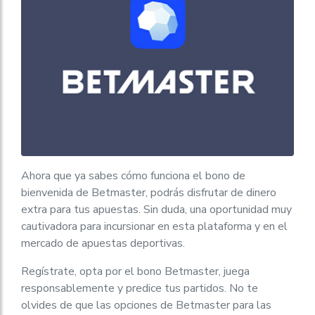
Ahora que ya sabes cómo funciona el bono de
bienvenida de Betmaster, podrás disfrutar de dinero
extra para tus apuestas. Sin duda, una oportunidad muy
cautivadora para incursionar en esta plataforma y en el
mercado de apuestas deportivas.
Regístrate, opta por el bono Betmaster, juega
responsablemente y predice tus partidos. No te
olvides de que las opciones de Betmaster para las