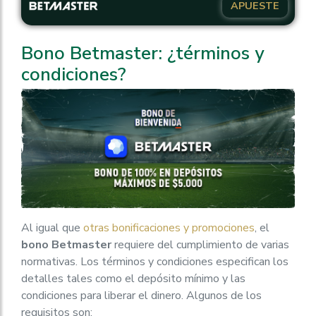
APUESTE
Bono Betmaster: ¿términos y
condiciones?
Al igual que
otras bonificaciones y promociones
, el
bono Betmaster
requiere del cumplimiento de varias
normativas. Los términos y condiciones especifican los
detalles tales como el depósito mínimo y las
condiciones para liberar el dinero. Algunos de los
requisitos son: