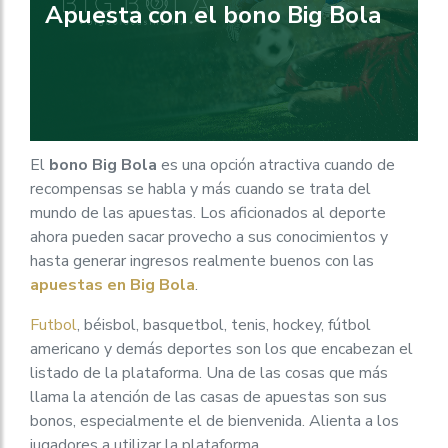
Apuesta con el bono Big Bola
El
bono Big Bola
es una opción atractiva cuando de
recompensas se habla y más cuando se trata del
mundo de las apuestas. Los aficionados al deporte
ahora pueden sacar provecho a sus conocimientos y
hasta generar ingresos realmente buenos con las
apuestas en Big Bola
.
Futbol
, béisbol, basquetbol, tenis, hockey, fútbol
americano y demás deportes son los que encabezan el
listado de la plataforma. Una de las cosas que más
llama la atención de las casas de apuestas son sus
bonos, especialmente el de bienvenida. Alienta a los
jugadores a utilizar la plataforma.