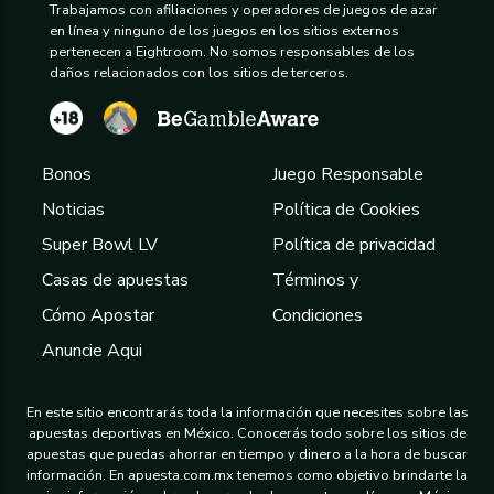
Trabajamos con afiliaciones y operadores de juegos de azar
en línea y ninguno de los juegos en los sitios externos
pertenecen a Eightroom. No somos responsables de los
daños relacionados con los sitios de terceros.
Bonos
Juego Responsable
Noticias
Política de Cookies
Super Bowl LV
Política de privacidad
Casas de apuestas
Términos y
Cómo Apostar
Condiciones
Anuncie Aqui
En este sitio encontrarás toda la información que necesites sobre las
apuestas deportivas en México. Conocerás todo sobre los sitios de
apuestas que puedas ahorrar en tiempo y dinero a la hora de buscar
información. En apuesta.com.mx tenemos como objetivo brindarte la