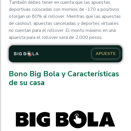
También debes tener en cuenta que las apuestas
deportivas colocadas con momios de -170 a positivos
otorgan un 80% al rollover. Mientras que las apuestas
de cashout, apuestas canceladas y deportes virtuales
no cuentan para el rollover. El monto máximo en una
apuesta para el rollover será de 2.000 pesos.
APUESTE
Bono Big Bola y Características
de su casa