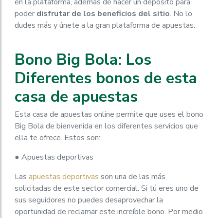
en la plataforma, además de hacer un depósito para
poder
disfrutar de los beneficios del sitio
. No lo
dudes más y únete a la gran plataforma de apuestas.
Bono Big Bola:
Los
Diferentes bonos de esta
casa de apuestas
Esta casa de apuestas online permite que uses el bono
Big Bola de bienvenida en los diferentes servicios que
ella te ofrece. Estos son:
● Apuestas deportivas
Las
apuestas deportivas
son una de las más
solicitadas de este sector comercial. Si tú eres uno de
sus seguidores no puedes desaprovechar la
oportunidad de reclamar este increíble bono. Por medio