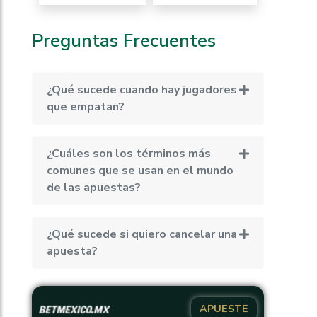
Preguntas Frecuentes
¿Qué sucede cuando hay jugadores
que empatan?
¿Cuáles son los términos más
comunes que se usan en el mundo
de las apuestas?
¿Qué sucede si quiero cancelar una
apuesta?
APUESTE