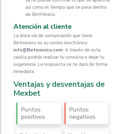
así como el tiempo que se pasa dentro
de BetMexico.
Atención al cliente
La única vía de comunicación que tiene
Betmexico es su correo electrónico:
info@Betmexico.com
. A través de esta
casilla podrás realizar tu consulta o dejar tu
sugerencia. La respuesta se te dará de forma
inmediata.
Ventajas y desventajas de
Mexbet
Puntos
Puntos
positivos
negativos