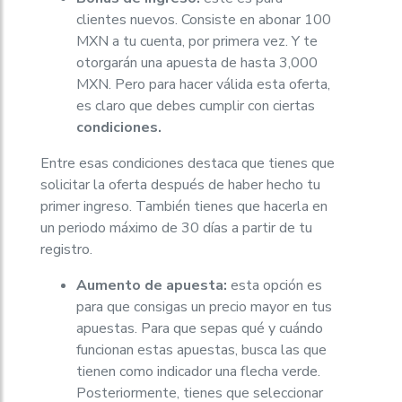
clientes nuevos. Consiste en abonar 100
MXN a tu cuenta, por primera vez. Y te
otorgarán una apuesta de hasta 3,000
MXN. Pero para hacer válida esta oferta,
es claro que debes cumplir con ciertas
condiciones.
Entre esas condiciones destaca que tienes que
solicitar la oferta después de haber hecho tu
primer ingreso. También tienes que hacerla en
un periodo máximo de 30 días a partir de tu
registro.
Aumento de apuesta:
esta opción es
para que consigas un precio mayor en tus
apuestas. Para que sepas qué y cuándo
funcionan estas apuestas, busca las que
tienen como indicador una flecha verde.
Posteriormente, tienes que seleccionar