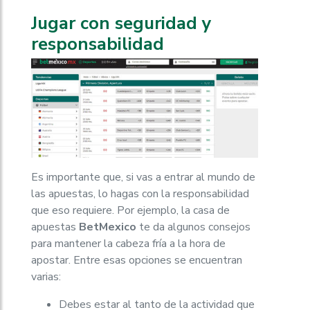
Jugar con seguridad y
responsabilidad
Es importante que, si vas a entrar al mundo de
las apuestas, lo hagas con la responsabilidad
que eso requiere. Por ejemplo, la casa de
apuestas
BetMexico
te da algunos consejos
para mantener la cabeza fría a la hora de
apostar. Entre esas opciones se encuentran
varias:
Debes estar al tanto de la actividad que