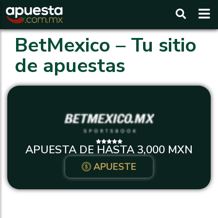
Buscar
BetMexico – Tu sitio
de apuestas
APUESTA DE HASTA 3,000 MXN
APUESTE