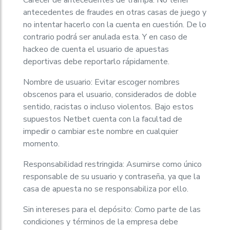
Carecer de antecedentes de trampa: No tener
antecedentes de fraudes en otras casas de juego y
no intentar hacerlo con la cuenta en cuestión. De lo
contrario podrá ser anulada esta. Y en caso de
hackeo de cuenta el usuario de apuestas
deportivas debe reportarlo rápidamente.
Nombre de usuario: Evitar escoger nombres
obscenos para el usuario, considerados de doble
sentido, racistas o incluso violentos. Bajo estos
supuestos Netbet cuenta con la facultad de
impedir o cambiar este nombre en cualquier
momento.
Responsabilidad restringida: Asumirse como único
responsable de su usuario y contraseña, ya que la
casa de apuesta no se responsabiliza por ello.
Sin intereses para el depósito: Como parte de las
condiciones y términos de la empresa debe