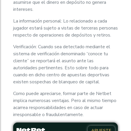
asumirse que el dinero en depósito no genera
intereses.
La información personal: Lo relacionado a cada
jugador estará sujeto a vistas de terceras personas
respecto de operaciones de depósitos y retiros.
Verificación: Cuando sea detectado mediante el
sistema de verificación denominado “conoce tu
cliente” se reportará el asunto ante las
autoridades pertinentes. Esto sobre todo para
cuando en dicho centro de apuestas deportivas
existen sospechas de blanqueo de capital.
Como puede apreciarse, formar parte de Netbet
implica numerosas ventajas. Pero al mismo tiempo
acarrea responsabilidades en caso de actuar
irresponsable o fraudulentamente.
APUESTE