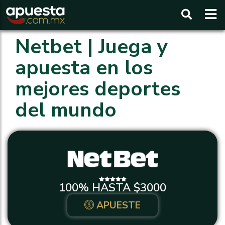
Buscar
Netbet | Juega y
apuesta en los
mejores deportes
del mundo
100% HASTA $3000
APUESTE