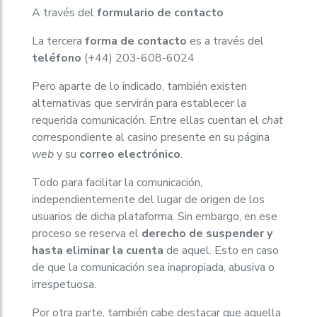
A través del
formulario de contacto
La tercera
forma de contacto
es a través del
teléfono
(+44) 203-608-6024
Pero aparte de lo indicado, también existen
alternativas que servirán para establecer la
requerida comunicación. Entre ellas cuentan el
chat
correspondiente al casino presente en su página
web
y su
correo electrónico
.
Todo para facilitar la comunicación,
independientemente del lugar de origen de los
usuarios de dicha plataforma. Sin embargo, en ese
proceso se reserva el
derecho de suspender y
hasta eliminar la cuenta
de aquel. Esto en caso
de que la comunicación sea inapropiada, abusiva o
irrespetuosa.
Por otra parte, también cabe destacar que aquella