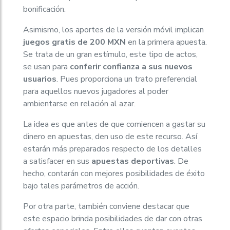
bonificación.
Asimismo, los aportes de la versión móvil implican
juegos gratis de 200 MXN
en la primera apuesta.
Se trata de un gran estímulo, este tipo de actos,
se usan para
conferir confianza a sus nuevos
usuarios
. Pues proporciona un trato preferencial
para aquellos nuevos jugadores al poder
ambientarse en relación al azar.
La idea es que antes de que comiencen a gastar su
dinero en apuestas, den uso de este recurso. Así
estarán más preparados respecto de los detalles
a satisfacer en sus
apuestas deportivas
. De
hecho, contarán con mejores posibilidades de éxito
bajo tales parámetros de acción.
Por otra parte, también conviene destacar que
este espacio brinda posibilidades de dar con otras