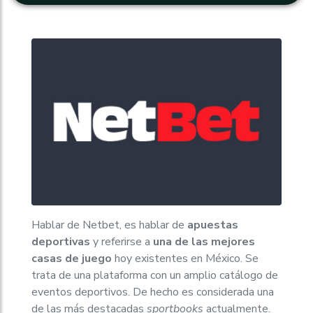
Hablar de Netbet, es hablar de
apuestas
deportivas
y referirse a
una de las mejores
casas de juego
hoy existentes en México. Se
trata de una plataforma con un amplio catálogo de
eventos deportivos. De hecho es considerada una
de las más destacadas
sportbooks
actualmente.