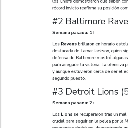
los Chiefs demostraron que saben cóm
récord invicto reafirma su posición co
#2 Baltimore Rave
Semana pasada: 1↑
Los
Ravens
brillaron en horario estel
destacada de Lamar Jackson, quien si
defensa de Baltimore mostró algunas g
para asegurar la victoria. La ofensi
y aunque estuvieron cerca de ser el eq
segundo puesto.
#3 Detroit Lions (
Semana pasada: 2↑
Los
Lions
se recuperaron tras un mal
crucial para seguir en la pelea por la
N
momentos decisivos, demostrando que 