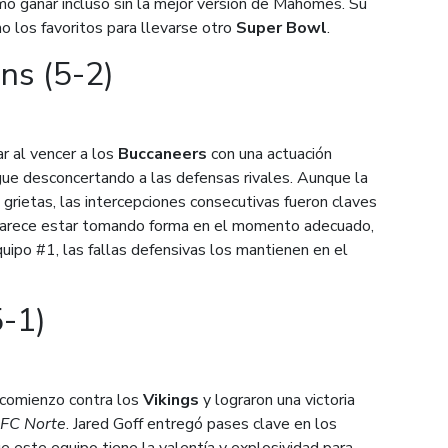
o ganar incluso sin la mejor versión de Mahomes. Su
mo los favoritos para llevarse otro
Super Bowl
.
ns (5-2)
ar al vencer a los
Buccaneers
con una actuación
gue desconcertando a las defensas rivales. Aunque la
rietas, las intercepciones consecutivas fueron claves
va parece estar tomando forma en el momento adecuado,
uipo #1, las fallas defensivas los mantienen en el
5-1)
 comienzo contra los
Vikings
y lograron una victoria
FC Norte
. Jared Goff entregó pases clave en los
este equipo tiene la valentía y explosividad para