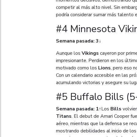
competir al más alto nivel. Sin embar
podría considerar sumar más talento e
#4 Minnesota Viki
Semana pasada: 3↓
Aunque los
Vikings
cayeron por prim
impresionante. Perdieron en los últim
motivado como los
Lions
, pero eso 
Con un calendario accesible en las p
acumulando victorias y asegure su luga
#5 Buffalo Bills (5
Semana pasada: 1↑
Los
Bills
volvier
Titans
. El debut de Amari Cooper fue
aéreo, mientras que la defensa se re
mostrando debilidades al inicio de los