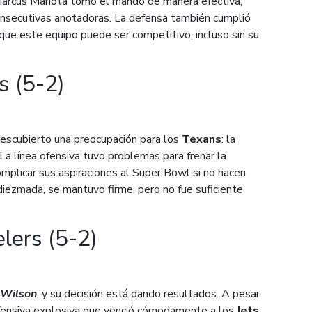
Marcus Mariota tomó el mando de manera efectiva,
onsecutivas anotadoras. La defensa también cumplió
 que este equipo puede ser competitivo, incluso sin su
 (5-2)
descubierto una preocupación para los
Texans
: la
 La línea ofensiva tuvo problemas para frenar la
omplicar sus aspiraciones al Super Bowl si no hacen
 diezmada, se mantuvo firme, pero no fue suficiente
lers (5-2)
 Wilson
, y su decisión está dando resultados. A pesar
 ofensiva explosiva que venció cómodamente a los
Jets
.