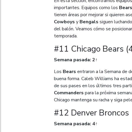
En esta sección, encontramos equipos
importantes. Equipos como los
Bear
tienen áreas por mejorar si quieren a
Cowboys
y
Bengals
siguen luchando
del balón. Veamos cómo se posiciona
temporada.
#11 Chicago Bears (
Semana pasada: 2↑
Los
Bears
entraron a la Semana de de
buena forma. Caleb Williams ha esta
de sus pases en los últimos tres part
Commanders
para la próxima semana
Chicago mantenga su racha y siga pel
#12 Denver Broncos 
Semana pasada: 4↑