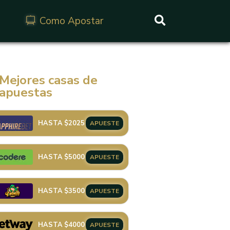
Como Apostar
Buscar
Mejores casas de
apuestas
HASTA $2025
APUESTE
HASTA $5000
APUESTE
HASTA $3500
APUESTE
HASTA $4000
APUESTE