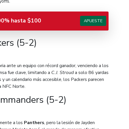
yoffs.
00% hasta $100
APUESTE
ers (5-2)
oria ante un equipo con récord ganador, venciendo a los
sa fue clave, limitando a
C.J. Stroud
a solo 86 yardas
s y un calendario más accesible, los Packers parecen
la NFC Norte.
mmanders (5-2)
mente a los
Panthers
, pero la lesión de Jayden