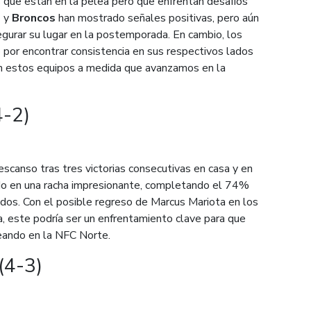
 que están en la pelea pero que enfrentan desafíos
s
y
Broncos
han mostrado señales positivas, pero aún
segurar su lugar en la postemporada. En cambio, los
 por encontrar consistencia en sus respectivos lados
n estos equipos a medida que avanzamos en la
4-2)
scanso tras tres victorias consecutivas en casa y en
do en una racha impresionante, completando el 74%
idos. Con el posible regreso de Marcus Mariota en los
, este podría ser un enfrentamiento clave para que
eando en la NFC Norte.
(4-3)