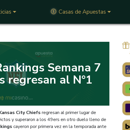
icias
Casas de Apuestas
Rankings Semana 7
s regresan al N°1
Kansas City Chiefs
regresan al primer lugar de
nvictos y superaron a los 49ers en otro duelo lleno de
ikings
cayeron por primera vez en la temporada ante