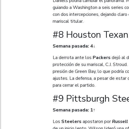
Daniels podría cambiar el panorama. 
guiando a Washington a seis series c
con dos intercepciones, dejando claro
mariscal titular.
#8 Houston Texans
Semana pasada: 4↓
La derrota ante los
Packers
dejó al 
protección de su mariscal, C.J. Stroud.
presión de Green Bay, lo que podría c
ajustes. La defensa, a pesar de estar
para cerrar el partido.
#9 Pittsburgh Stee
Semana pasada: 1↑
Los
Steelers
apostaron por
Russell
de un inicio lento, Wilson lideró una