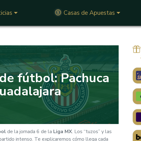
icias
Casas de Apuestas
de fútbol: Pachuca
uadalajara
bol
de la jornada 6 de la
Liga MX
. Los “tuzos” y las
 partido intenso. Te explicaremos cómo llega cada