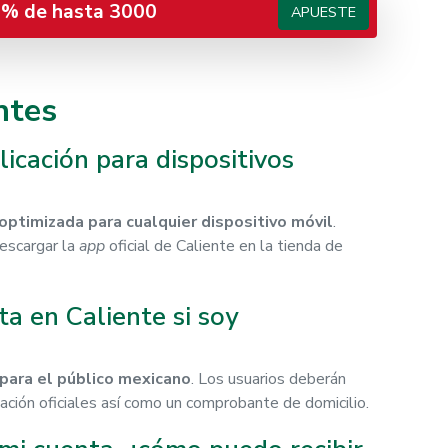
% de hasta 3000
APUESTE
ntes
licación
para dispositivos
optimizada para cualquier dispositivo móvil
.
descargar la
app
oficial de Caliente en la tienda de
a en Caliente si soy
 para el público mexicano
. Los usuarios deberán
ación oficiales así como un comprobante de domicilio.