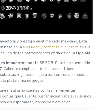
rayectoria y prestigio en el mercado mexicano. Esta
on base en la
seguridad y confianza que inspira
en sus
 es uno de los patrocinadores oficiales de la
Liga MX
.
les impuestos por la SEGOB
. Esto le ha permitido
7
. Caliente cumple con todas las condiciones
sobre las regulaciones para los centros de apuestas.
esta plataforma de juegos.
area fácil si no cuentas con las herramientas
por las que Caliente buscan incentivar a sus usuarios.
ociones especiales y bonos de bienvenida.