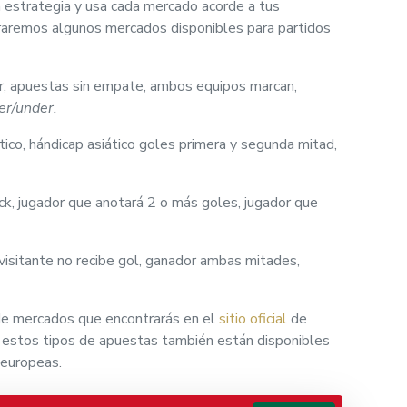
a estrategia y usa cada mercado acorde a tus
raremos algunos mercados disponibles para partidos
r, apuestas sin empate, ambos equipos marcan,
er/under.
ático, hándicap asiático goles primera y segunda mitad,
ck, jugador que anotará 2 o más goles, jugador que
 visitante no recibe gol, ganador ambas mitades,
de mercados que encontrarás en el
sitio oficial
de
e estos tipos de apuestas también están disponibles
 europeas.