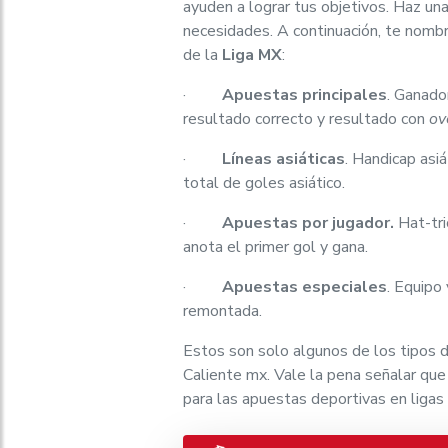
ayuden a lograr tus objetivos. Haz un
necesidades. A continuación, te nomb
de la
Liga MX
:
·
Apuestas principales
. Ganado
resultado correcto y resultado con
ov
·
Líneas asiáticas
. Handicap asi
total de goles asiático.
·
Apuestas por jugador.
Hat-tri
anota el primer gol y gana.
·
Apuestas especiales
. Equipo
remontada.
Estos son solo algunos de los tipos 
Caliente mx. Vale la pena señalar qu
para las apuestas deportivas en ligas