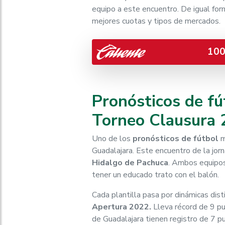
equipo a este encuentro. De igual fo
mejores cuotas y tipos de mercados.
100
Pronósticos de fú
Torneo Clausura 
Uno de los
pronósticos de fútbol
m
Guadalajara. Este encuentro de la jor
Hidalgo de Pachuca
. Ambos equipos 
tener un educado trato con el balón.
Cada plantilla pasa por dinámicas dist
Apertura 2022.
Lleva récord de 9 pu
de Guadalajara tienen registro de 7 