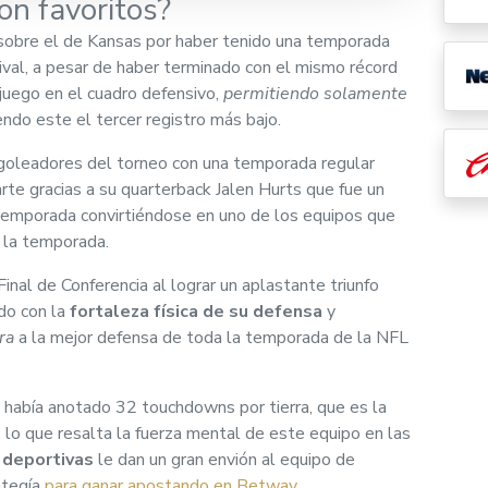
on favoritos?
 sobre el de Kansas por haber tenido una temporada
val, a pesar de haber terminado con el mismo récord
 juego en el cuadro defensivo,
permitiendo solamente
iendo este el tercer registro más bajo.
oleadores del torneo con una temporada regular
rte gracias a su quarterback Jalen Hurts que fue un
temporada convirtiéndose en uno de los equipos que
 la temporada.
Final de Conferencia al lograr un aplastante triunfo
do con la
fortaleza física de su defensa
y
ra
a la mejor defensa de toda la temporada de la NFL
había anotado 32 touchdowns por tierra, que es la
, lo que resalta la fuerza mental de este equipo en las
 deportivas
le dan un gran envión al equipo de
ategía
para ganar apostando en Betway
.