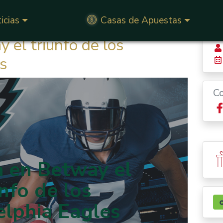
icias
Casas de Apuestas
el triunfo de los
es
C
 en Betway el
unfo de los
elphia Eagles