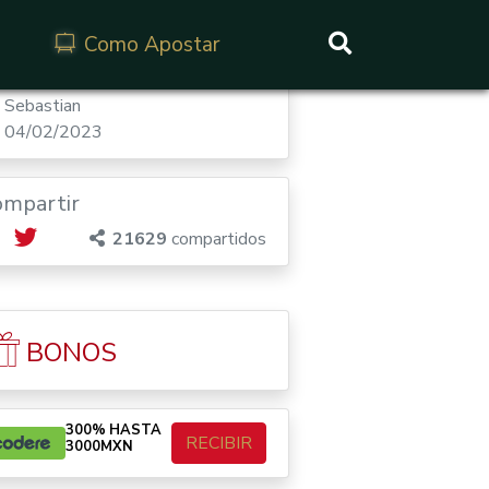
Como Apostar
Buscar
Sebastian
04/02/2023
ompartir
21629
compartidos
BONOS
300% HASTA
RECIBIR
3000MXN