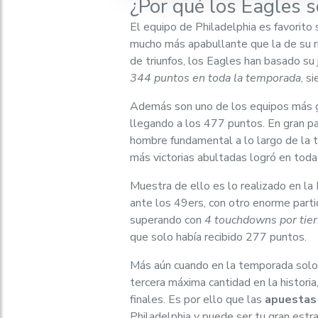
¿Por qué los Eagles s
El equipo de Philadelphia es favorito
mucho más apabullante que la de su ri
de triunfos, los Eagles han basado su
344 puntos en toda la temporada
, s
Además son uno de los equipos más g
llegando a los 477 puntos. En gran pa
hombre fundamental a lo largo de la 
más victorias abultadas logró en toda
Muestra de ello es lo realizado en la 
ante los 49ers, con otro enorme parti
superando con
4 touchdowns por tier
que solo había recibido 277 puntos.
Más aún cuando en la temporada solo 
tercera máxima cantidad en la historia
finales. Es por ello que las
apuestas
Philadelphia y puede ser tu gran estr