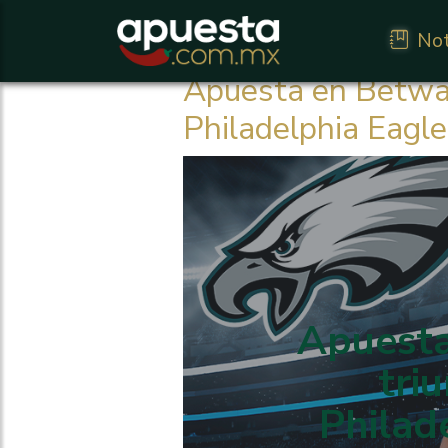
Not
Apuesta en Betway 
Philadelphia Eagl
Apuesta
tri
Philad