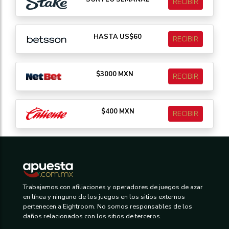
RECIBIR
HASTA US$60
RECIBIR
$3000 MXN
RECIBIR
$400 MXN
RECIBIR
Trabajamos con afiliaciones y operadores de juegos de azar
en línea y ninguno de los juegos en los sitios externos
pertenecen a Eightroom. No somos responsables de los
daños relacionados con los sitios de terceros.