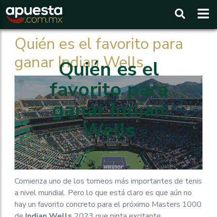
Buscar
Quién es el favorito para
ganar Indian Wells
Quién es el
favorito para
ganar Indian
Wells
Comienza uno de los torneos más importantes de tenis
a nivel mundial. Pero lo que está claro es que aún no
hay un favorito concreto para el próximo Masters 1000
de
Indian Wells
2023 que pinta excitante.