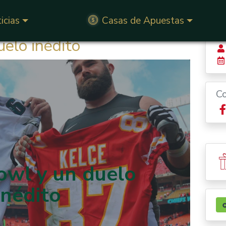
icias
Casas de Apuestas
elo inédito
C
owl y un duelo
inédito