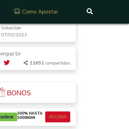
Como Apostar
Buscar
Sebastian
07/02/2023
ompartir
21651
compartidos
BONOS
300% HASTA
RECIBIR
3000MXN