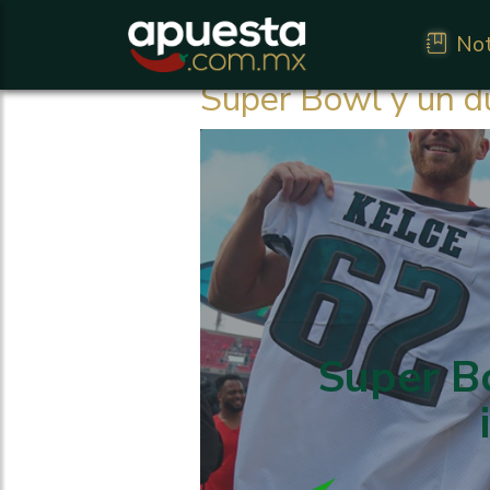
Not
Super Bowl y un du
Super B