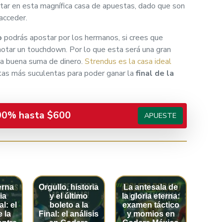
star en esta magnífica casa de apuestas, dado que son
 acceder.
o
podrás apostar por los hermanos, si crees que
notar un touchdown. Por lo que esta será una gran
na buena suma de dinero.
Strendus es la casa ideal
otas más suculentas para poder ganar la
final de la
00% hasta $600
APUESTE
erna
Orgullo, historia
La antesala de
ia
y el último
la gloria eterna:
l: el
boleto a la
examen táctico
e la
Final: el análisis
y momios en