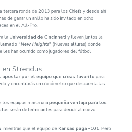
la tercera ronda de 2013 para los Chiefs y desde ahí
ás de ganar un anillo ha sido invitado en ocho
eces en el All-Pro.
ra la
Universidad de Cincinnati
y llevan juntos la
llamado “
New Heights
”
(Nuevas alturas) donde
e les han ocurrido como jugadores del fútbol
 en Strendus
es
apostar por el equipo que creas favorito
para
 web y encontrarás un cronómetro que descuenta las
de los equipos marca una
pequeña ventaja para los
utos serán determinantes para decidir al nuevo
5
, mientras que el equipo de
Kansas paga -101
. Pero