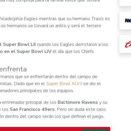
 muy compleja para la familia Kelce que tendrá
hiladelphia Eagles
mientras que su hermano
Travis es
los hermanos se llevará un anillo y será el tercero
el Super Bowl LII
cuando los Eagles derrotaron a los
izo en el Super Bowl LIV
el día que los Chiefs
enfrenta
hermanos que se enfrentarán dentro del campo de
amilias. Dado que en el
Super Bowl XLVII
se dio el
enadores principales de los equipos.
h
entrenador principal de los
Baltimore Ravens
y su
e los
San Francisco 49ers
. Pero sin duda este caso
én dentro del campo serán los que definan el juego.