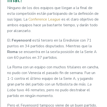
final?
Ninguno de los dos equipos que llegan a la final de
esta competición están participando de la definición de
sus ligas. La
Conference League
es el claro objetivo de
ambos equipos hace ya bastante tiempo, y darán todo
por alcanzarlo.
El
Feyenoord
está tercero en la Eredivisie con 71
puntos en 34 partidos disputados. Mientras que la
Roma
se encuentra en la sexta posición de la Serie A
con 60 puntos en 37 partidos.
La Roma con un equipo con muchos titulares en cancha,
no pudo con Venecia el pasado fin de semana. Fue un
1-1 contra el último equipo de la Serie A, y jugando
gran parte del partido con un futbolista de más.
La
Loba
tuvo 46 remates, pero no pudo destrabar el
partido en ningún momento.
Pero el Feyenoord tampoco viene de un buen partido,