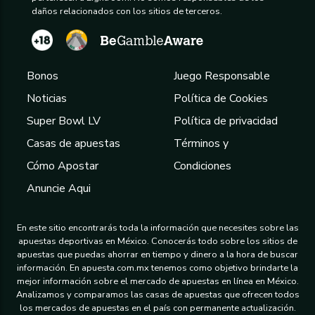
daños relacionados con los sitios de terceros.
Bonos
Juego Responsable
Noticias
Política de Cookies
Super Bowl LV
Política de privacidad
Casas de apuestas
Términos y
Cómo Apostar
Condiciones
Anuncie Aqui
En este sitio encontrarás toda la información que necesites sobre las
apuestas deportivas en México. Conocerás todo sobre los sitios de
apuestas que puedas ahorrar en tiempo y dinero a la hora de buscar
información. En apuesta.com.mx tenemos como objetivo brindarte la
mejor información sobre el mercado de apuestas en línea en México.
Analizamos y comparamos las casas de apuestas que ofrecen todos
los mercados de apuestas en el país con permanente actualización.