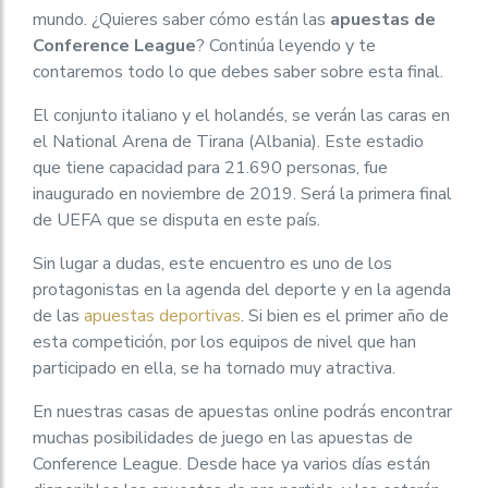
mundo. ¿Quieres saber cómo están las
apuestas de
Conference League
? Continúa leyendo y te
contaremos todo lo que debes saber sobre esta final.
El conjunto italiano y el holandés, se verán las caras en
el National Arena de Tirana (Albania). Este estadio
que tiene capacidad para 21.690 personas, fue
inaugurado en noviembre de 2019. Será la primera final
de UEFA que se disputa en este país.
Sin lugar a dudas, este encuentro es uno de los
protagonistas en la agenda del deporte y en la agenda
de las
apuestas deportivas
. Si bien es el primer año de
esta competición, por los equipos de nivel que han
participado en ella, se ha tornado muy atractiva.
En nuestras casas de apuestas online podrás encontrar
muchas posibilidades de juego en las apuestas de
Conference League. Desde hace ya varios días están