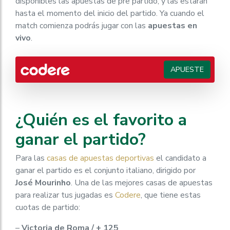
disponibles las apuestas de pre partido, y las estarán
hasta el momento del inicio del partido. Ya cuando el
match comienza podrás jugar con las
apuestas en
vivo
.
APUESTE
¿Quién es el favorito a
ganar el partido?
Para las
casas de apuestas deportivas
el candidato a
ganar el partido es el conjunto italiano, dirigido por
José Mourinho
. Una de las mejores casas de apuestas
para realizar tus jugadas es
Codere
, que tiene estas
cuotas de partido:
–
Victoria de Roma / + 125