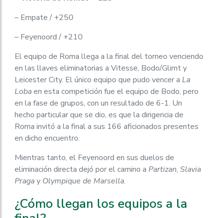
– Empate / +250
– Feyenoord / +210
El equipo de Roma llega a la final del torneo venciendo
en las llaves eliminatorias a Vitesse, Bodo/Glimt y
Leicester City. El único equipo que pudo vencer a
La
Loba
en esta competición fue el equipo de Bodo, pero
en la fase de grupos, con un resultado de 6-1. Un
hecho particular que se dio, es que la dirigencia de
Roma invitó a la final a sus 166 aficionados presentes
en dicho encuentro.
Mientras tanto, el Feyenoord en sus duelos de
eliminación directa dejó por el camino a
Partizan
,
Slavia
Praga
y
Olympique de Marsella
.
¿Cómo llegan los equipos a la