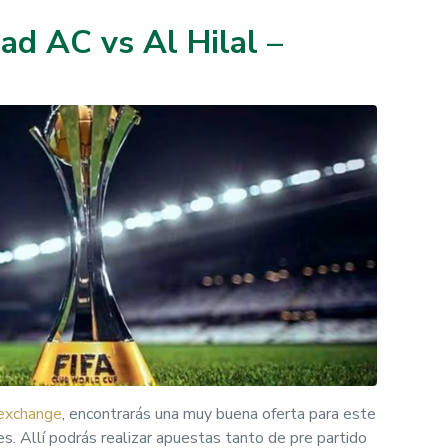
d AC vs Al Hilal –
 exchange
, encontrarás una muy buena oferta para este
s. Allí podrás realizar apuestas tanto de pre partido