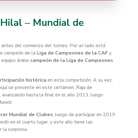
ilal – Mundial de
 antes del comienzo del torneo. Por un lado está
fue campeón de la
Liga de Campeones de la CAF
y
el equipo árabe
campeón de la Liga de Campeones
ticipación histórica
en esta competición. A su vez,
oquí se presente en este certamen. Raja de
, avanzando hasta la final en el año 2013, luego
unich.
rcer Mundial de Clubes
, luego de participar en 2019
dó en el cuarto lugar, y este año tiene las
 la sorpresa.