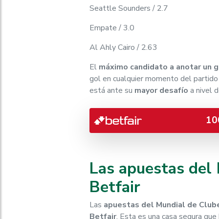
Seattle Sounders / 2.7
Empate / 3.0
Al Ahly Cairo / 2.63
El
máximo candidato a anotar un 
gol en cualquier momento del partido p
está ante su
mayor desafío
a nivel d
10
Las apuestas del
Betfair
Las
apuestas del Mundial de Clu
Betfair
. Esta es una casa segura que b