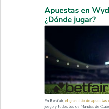
Apuestas en Wyda
¿Dónde jugar?
En
Betfair
,
el gran sitio de apuestas
juego y todos los de Mundial de Clube