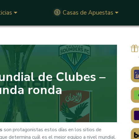
icias
Casas de Apuestas
ndial de Clubes –
unda ronda
s
son protagonistas estos días en los sitios de
ue determina cuál es el mejor equipo a nivel mundial.