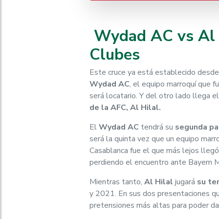
Wydad AC vs Al H
Clubes
Este cruce ya está establecido desde
Wydad AC
, el equipo marroquí que 
será locatario. Y del otro lado llega 
de la AFC, Al Hilal.
El
Wydad AC
tendrá su
segunda par
será la quinta vez que un equipo marr
Casablanca fue el que más lejos llegó
perdiendo el encuentro ante Bayern M
Mientras tanto,
Al Hilal
jugará
su te
y 2021. En sus dos presentaciones que
pretensiones más altas para poder dar