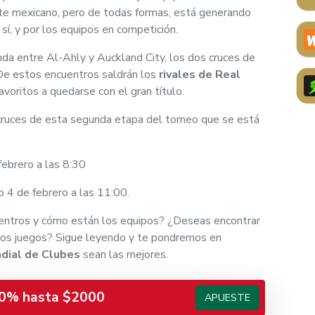
te mexicano, pero de todas formas, está generando
sí, y por los equipos en competición.
nda entre Al-Ahly y Auckland City, los dos cruces de
De estos encuentros saldrán los
rivales de Real
favoritos a quedarse con el gran título.
 cruces de esta segunda etapa del torneo que se está
ebrero a las 8:30
 4 de febrero a las 11:00.
entros y cómo están los equipos? ¿Deseas encontrar
tos juegos? Sigue leyendo y te pondremos en
dial de Clubes
sean las mejores.
0% hasta $2000
APUESTE