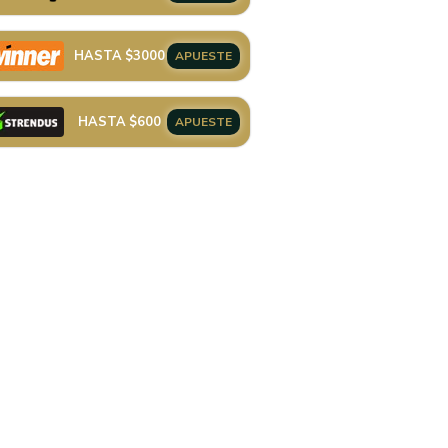
HASTA $3000
APUESTE
HASTA $600
APUESTE