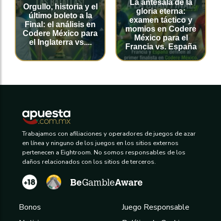
La antesala de la
Orgullo, historia y el
gloria eterna:
último boleto a la
examen táctico y
Final: el análisis en
momios en Codere
Codere México para
México para el
el Inglaterra vs....
Francia vs. España
Trabajamos con afiliaciones y operadores de juegos de azar
en línea y ninguno de los juegos en los sitios externos
pertenecen a Eightroom. No somos responsables de los
daños relacionados con los sitios de terceros.
Bonos
Juego Responsable