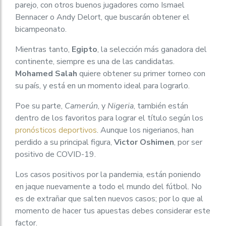
parejo, con otros buenos jugadores como Ismael
Bennacer o Andy Delort, que buscarán obtener el
bicampeonato.
Mientras tanto,
Egipto
, la selección más ganadora del
continente, siempre es una de las candidatas.
Mohamed Salah
quiere obtener su primer torneo con
su país, y está en un momento ideal para lograrlo.
Poe su parte,
Camerún
, y
Nigeria
, también están
dentro de los favoritos para lograr el título según los
pronósticos deportivos
. Aunque los nigerianos, han
perdido a su principal figura,
Victor Oshimen
, por ser
positivo de COVID-19.
Los casos positivos por la pandemia, están poniendo
en jaque nuevamente a todo el mundo del fútbol. No
es de extrañar que salten nuevos casos; por lo que al
momento de hacer tus apuestas debes considerar este
factor.