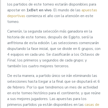
los partidos de este torneo estarán disponibles para
apostar en
1xBet en vivo
. El mundo de las
apuestas
deportivas
comienza el año con la atención en este
torneo.
Camerún, la segunda selección más ganadora en la
historia de este torneo, después de Egipto, será la
anfitriona de esta edición. Las selecciones comenzarán
disputando la fase inicial, que se divide en 6 grupos, con
4 equipos en cada uno. Se clasificarán a los
Octavos de
Final
, los primeros y segundos de cada grupo; y
también los cuatro mejores terceros.
De esta manera, a partido único se irán eliminando las
selecciones hasta llegar a la final que se disputará el 6
de febrero. Por lo que tendremos un mes de actividad
en este torneo histórico para el continente, y que reúne
a sus mejores jugadores. Las apuestas para los
primeros partidos ya están disponibles en las
casas de