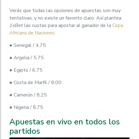
Verás que todas las opciones de apuestas son muy
tentativas, y no existe un favorito claro. Así plantea
1xBet
las cuotas para apostar al ganador de la
Copa
Africana de Naciones
:
● Senegal / 4,75
● Argelia / 5,75
● Egipto / 6,75
● Costa de Marfil / 8,00
● Camerún / 8,25
● Nigeria / 8,75
Apuestas en vivo en todos los
partidos