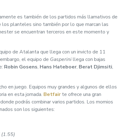
ramente es también de los partidos más llamativos de
e los planteles sino también por lo que marcan las
ester se encuentran terceros en este momento y
equipo de Atalanta que llega con un invicto de 11
n embargo, el equipo de
Gasperini
llega con bajas
e:
Robin Gosens
,
Hans Hateboer
,
Berat Djimsiti
,
ho en juego. Equipos muy grandes y algunos de ellos
oria en esta jornada.
Betfair
te ofrece una gran
 donde podrás combinar varios partidos. Los momios
nados son los siguientes:
 (1.55)