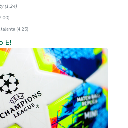
ty (1.24)
2.00)
talanta (4.25)
o E!