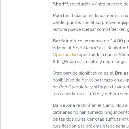
Sheriff
, revelación y único puntero de
Para los italianos es fundamental una 
perder puntos con el sorpresivo equi
victoria puede quedar como líder del g
Betfair
ofrece un momio de
14.00
pa
edición al
Real Madrid
y al
Shakhtar 
Oportunidad
apostando a que el Sheri
5.0
. ¿Podrá el amarillo y negro segui
Otro partido significativo es el
Brujas
posibilidad de dar el batacazo en el 
de
Pep Guardiola
, y si logran la victo
los candidatos al título, y deberá su
Barcelona
recibirá en el Camp Nou a
catalanes no han sumado ningún punto 
de las dos duras derrotas sufridas an
clasificación a la próxima etapa sería 