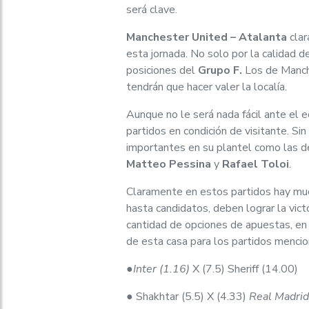
será clave.
Manchester United – Atalanta
cla
esta jornada. No solo por la calidad d
posiciones del
Grupo F.
Los de Manch
tendrán que hacer valer la localía.
Aunque no le será nada fácil ante el 
partidos en condición de visitante. Si
importantes en su plantel como las d
Matteo Pessina
y
Rafael Toloi
.
Claramente en estos partidos hay muc
hasta candidatos, deben lograr la vict
cantidad de opciones de apuestas, en
de esta casa para los partidos mencio
●
Inter (1.16)
X (7.5) Sheriff (14.00)
● Shakhtar (5.5) X (4.33)
Real Madrid