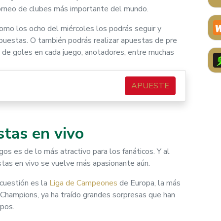
torneo de clubes más importante del mundo.
omo los ocho del miércoles los podrás seguir y
apuestas. O también podrás realizar apuestas de pre
ad de goles en cada juego, anotadores, entre muchas
APUESTE
tas en vivo
egos es de lo más atractivo para los fanáticos. Y al
estas en vivo se vuelve más apasionante aún.
cuestión es la
Liga de Campeones
de Europa, la más
 Champions, ya ha traído grandes sorpresas que han
pos.