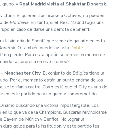
l grupo; y
Real Madrid visita al Shakhtar Donetsk
.
victoria. Si quieren clasificarse a Octavos; no pueden
po de
Moldavia
. En tanto, si el Real Madrid logra una
rupo en caso de darse una derrota de Sheriff.
ra la victoria de Sheriff, que viene de ganarle en esta
Donetsk.
O también puedes usar la
Doble
ff no pierde. Para esta opción se ofrece un momio de
r dando la sorpresa en este torneo?
 – Manchester City
. El conjunto de
Bélgica
tiene la
grupo. Por el momento están un punto encima de los
ria, se le irían a cuatro. Claro está que el City es uno de
mar en este partido para no quedar comprometido.
 Dinamo buscando una victoria impostergable. Los
en lo que va de la Champions. Buscarán reivindicarse
te Bayern de Múnich y Benfica. No lograr la
un duro golpe para la institución, y este partido les