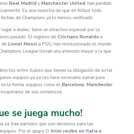
como
Real Madrid
y
Manchester United
, han perdido
tivamente. Es una muestra de que en fútbol todo
s fechas de Champions ya lo hemos verificado.
ugar a dudas, tiene un atractivo especial por la
pases pasado. El regreso de
Cristiano Ronaldo
a
o de
Lionel Messi
a PSG, han revolucionado el mundo
 Champions League llevan una atención mayor a la que
irectos entre clubes que tienen la obligación de estar
algunos equipos ya se les hace necesario sumar para
e esta forma, equipos como el
Barcelona
,
Manchester
recuperarse de sus comienzos.
que se juega mucho!
a ya trae partidos que son decisivos para las
s equipos. Por el grupo D,
Inter recibe en Italia a