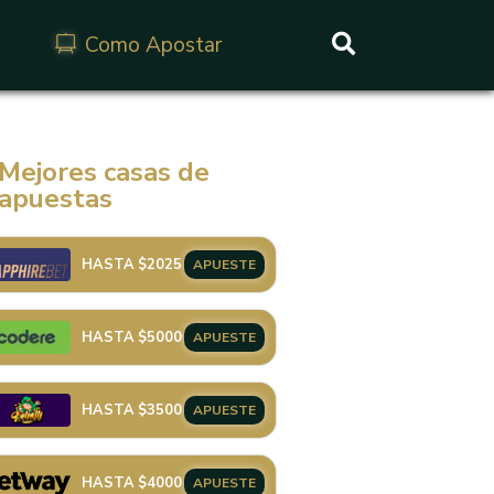
Como Apostar
Buscar
Mejores casas de
apuestas
HASTA $2025
APUESTE
HASTA $5000
APUESTE
HASTA $3500
APUESTE
HASTA $4000
APUESTE