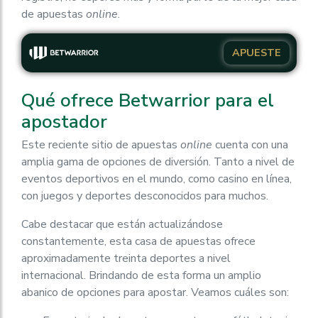
de apuestas
online
.
APUESTE
Qué ofrece Betwarrior para el
apostador
Este reciente sitio de apuestas
online
cuenta con una
amplia gama de opciones de diversión. Tanto a nivel de
eventos deportivos en el mundo, como casino en línea,
con juegos y deportes desconocidos para muchos.
Cabe destacar que están actualizándose
constantemente, esta casa de apuestas ofrece
aproximadamente treinta deportes a nivel
internacional. Brindando de esta forma un amplio
abanico de opciones para apostar. Veamos cuáles son: