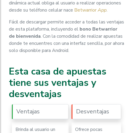
dinámica actual obliga al usuario a realizar operaciones
desde su teléfono celular nace
Betwarrior
App
.
Fácil de descargar permite acceder a todas las ventajas
de esta plataforma, incluyendo el
bono Betwarrior
de bienvenida
. Con la comodidad de realizar apuestas
donde te encuentres con una interfaz sencilla, por ahora
solo disponible para Android.
Esta casa de apuestas
tiene sus ventajas y
desventajas
Ventajas
Desventajas
Brinda al usuario un
Ofrece pocas