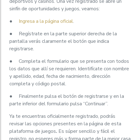
deportivos y casinos. Una vez registrado se abre un
sinfín de oportunidades y juegos, veamos:
●
Ingresa a la página oficial
.
● Regístrate en la parte superior derecha de la
pantalla verás claramente el botón que indica
registrarse.
● Completa el formulario que se presenta con todos
los datos que allí se requieren. Identifícate con nombre
y apellido, edad, fecha de nacimiento, dirección
completa y código postal.
● Finalmente pulsa el botón de registrarse y en la
parte inferior del formulario pulsa “Continuar”.
Ya te encuentras oficialmente registrado, podrás
revisar las opciones presentes en la página de esta
plataforma de juegos
.
Es súper sencillo y fácil el
registro, no esperes más y forma parte de la mejor casa