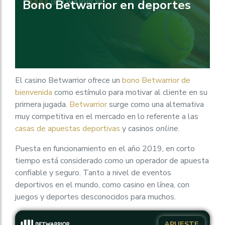
Bono Betwarrior en deportes
El casino Betwarrior ofrece un
bono Betwarrior de
bienvenida
como estímulo para motivar al cliente en su
primera jugada.
Betwarrior
surge como una alternativa
muy competitiva en el mercado en lo referente a las
casas de apuestas deportivas
y casinos
online
.
Puesta en funcionamiento en el año 2019, en corto
tiempo está considerado como un operador de apuesta
confiable y seguro. Tanto a nivel de eventos
deportivos en el mundo, como casino en línea, con
juegos y deportes desconocidos para muchos.
APUESTE