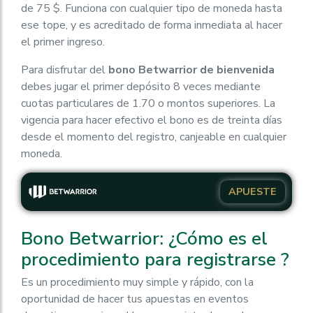
de 75 $. Funciona con cualquier tipo de moneda hasta
ese tope, y es acreditado de forma inmediata al hacer
el primer ingreso.
Para disfrutar del
bono Betwarrior de bienvenida
debes jugar el primer depósito 8 veces mediante
cuotas particulares de 1.70 o montos superiores. La
vigencia para hacer efectivo el bono es de treinta días
desde el momento del registro, canjeable en cualquier
moneda.
APUESTE
Bono Betwarrior: ¿Cómo es el
procedimiento para registrarse ?
Es un procedimiento muy simple y rápido, con la
oportunidad de hacer tus apuestas en eventos