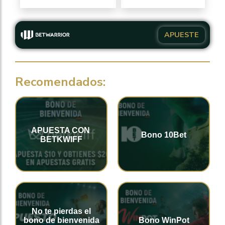
APUESTE
Recomendados:
APUESTA CON
Bono 10Bet
BETKWIFF
No te pierdas el
bono de bienvenida
Bono WinPot