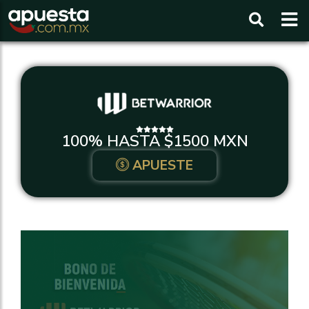
Buscar
100% HASTA $1500 MXN
APUESTE