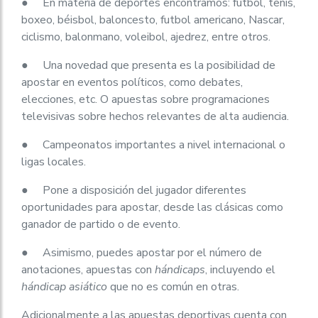
● En materia de deportes encontramos: fútbol, tenis,
boxeo, béisbol, baloncesto, futbol americano, Nascar,
ciclismo, balonmano, voleibol, ajedrez, entre otros.
● Una novedad que presenta es la posibilidad de
apostar en eventos políticos, como debates,
elecciones, etc. O apuestas sobre programaciones
televisivas sobre hechos relevantes de alta audiencia.
● Campeonatos importantes a nivel internacional o
ligas locales.
● Pone a disposición del jugador diferentes
oportunidades para apostar, desde las clásicas como
ganador de partido o de evento.
● Asimismo, puedes apostar por el número de
anotaciones, apuestas con
hándicaps
, incluyendo el
hándicap asiático
que no es común en otras.
Adicionalmente a las apuestas deportivas cuenta con