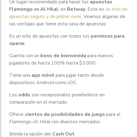
Un lugar recomendado para hacer tus
apuestas
Flamengo vs Al Hilal
, es
Betway
. Este es
un sitio de
apuestas seguro y de primer nivel
. Veamos algunas de
las ventajas que tiene esta casa de apuestas:
Es un sitio de apuestas con todos los
permisos para
operar
.
Cuenta con un
bono de bienvenida
para nuevos
jugadores de hasta 100% hasta $3,000.
Tiene una
app móvil
para jugar tanto desde
dispositivos
Android
como
iOS
.
Los
odds
son excepcionales poniéndolos en
comparación en el mercado.
Ofrece
cientos de posibilidades de juego
para el
Flamengo-Al Hilal
con diversos mercados.
Brinda la opción del
Cash Out
.