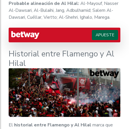
Probable alineación de Al Hilal:
Al-Mayouf, Nasser
Al-Dawsari, Al-Bulaihi, Jang, Adbulhamid; Salem Al-
Dawsari, Cuéllar, Vietto; Al-Shehri, Ighalo, Marega.
APUESTE
Historial entre Flamengo y Al
Hilal
El
historial entre Flamengo y Al Hilal
marca que