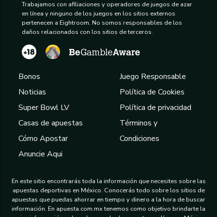
Trabajamos con afiliaciones y operadores de juegos de azar
en línea y ninguno de los juegos en los sitios externos
pertenecen a Eightroom. No somos responsables de los
daños relacionados con los sitios de terceros.
Bonos
Juego Responsable
Noticias
Política de Cookies
Super Bowl LV
Política de privacidad
Casas de apuestas
Términos y
Cómo Apostar
Condiciones
Anuncie Aqui
En este sitio encontrarás toda la información que necesites sobre las
apuestas deportivas en México. Conocerás todo sobre los sitios de
apuestas que puedas ahorrar en tiempo y dinero a la hora de buscar
información. En apuesta.com.mx tenemos como objetivo brindarte la